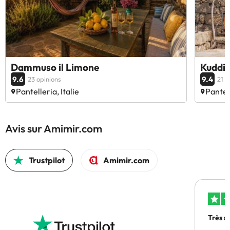
Dammuso il Limone
Kuddia
9.6
9.4
23 opinions
21 o
Pantelleria, Italie
Pantell
Avis sur Amimir.com
Trustpilot
Amimir.com
Très s