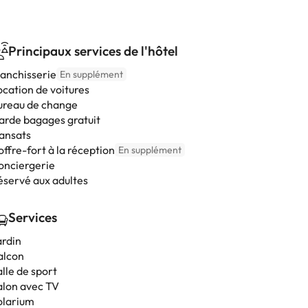
Principaux services de l'hôtel
lanchisserie
En supplément
ocation de voitures
ureau de change
arde bagages gratuit
ransats
ffre-fort à la réception
En supplément
onciergerie
éservé aux adultes
Services
ardin
alcon
lle de sport
alon avec TV
olarium