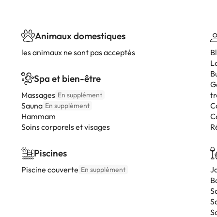
Animaux domestiques
les animaux ne sont pas acceptés
B
L
B
Spa et bien-être
G
Massages
t
En supplément
Sauna
Co
En supplément
Hammam
C
Soins corporels et visages
R
Piscines
Piscine couverte
J
En supplément
B
Sa
S
S