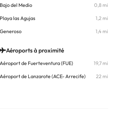
Bajo del Medio
0,8 mi
Playa las Agujas
1,2 mi
Generoso
1,4 mi
Aéroports à proximité
Aéroport de Fuerteventura (FUE)
19,7 mi
Aéroport de Lanzarote (ACE- Arrecife)
22 mi