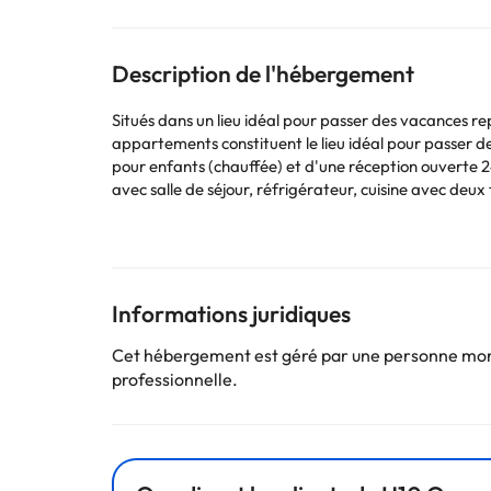
Description de l'hébergement
Situés dans un lieu idéal pour passer des vacances r
appartements constituent le lieu idéal pour passer d
pour enfants (chauffée) et d'une réception ouverte 2
avec salle de séjour, réfrigérateur, cuisine avec deux
Certains des services indiqués peuvent être payants. 
Informations juridiques
sont susceptibles d’être modifiées par l’hébergement
Cet hébergement est géré par une personne moral
professionnelle.