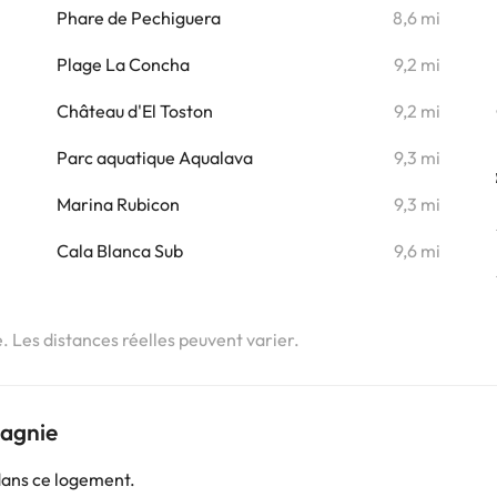
Phare de Pechiguera
8,6 mi
Plage La Concha
9,2 mi
Château d'El Toston
9,2 mi
Parc aquatique Aqualava
9,3 mi
Marina Rubicon
9,3 mi
Cala Blanca Sub
9,6 mi
e. Les distances réelles peuvent varier.
pagnie
dans ce logement.