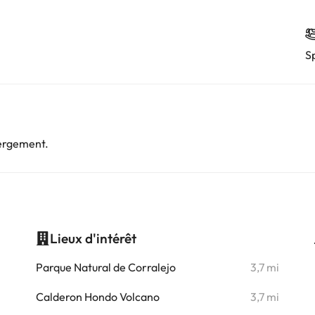
S
bergement.
Lieux d'intérêt
i
Parque Natural de Corralejo
3,7 mi
Calderon Hondo Volcano
3,7 mi