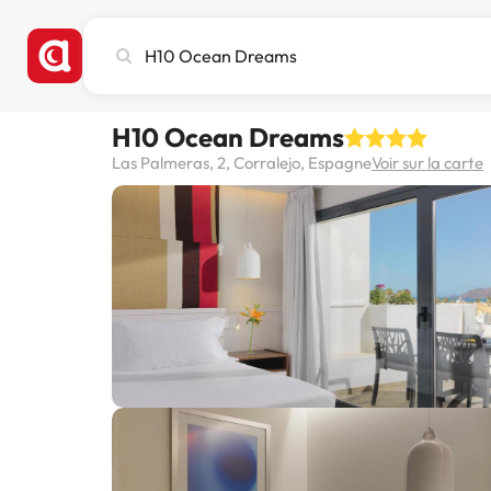
Recherchez
une
ville,
un
H10 Ocean Dreams
hôtel
ou
Las Palmeras, 2, Corralejo, Espagne
Voir sur la carte
une
destination