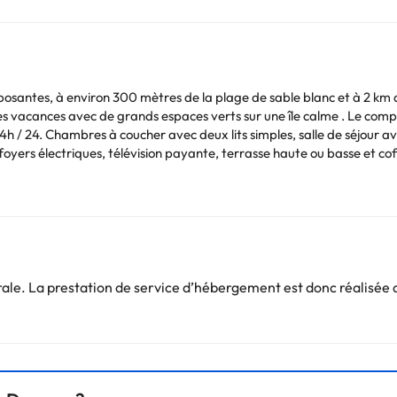
eposantes, à environ 300 mètres de la plage de sable blanc et à 2 km 
es vacances avec de grands espaces verts sur une île calme . Le comp
4h / 24. Chambres à coucher avec deux lits simples, salle de séjour a
 foyers électriques, télévision payante, terrasse haute ou basse et cof
Vous pouvez consulter les tarifs directement auprès de l’établissement
. Si vous avez des questions, contactez-nous.
e. La prestation de service d’hébergement est donc réalisée d