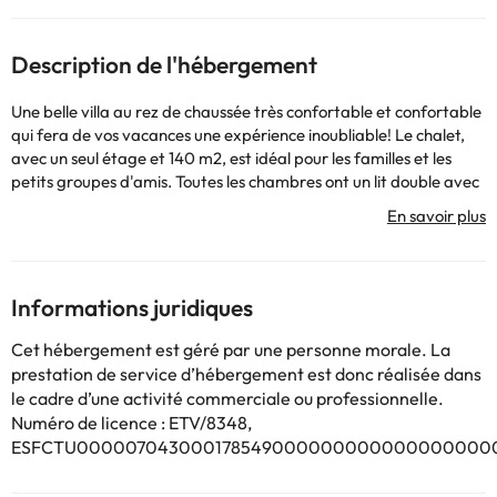
Description de l'hébergement
Une belle villa au rez de chaussée très confortable et confortable
qui fera de vos vacances une expérience inoubliable! Le chalet,
avec un seul étage et 140 m2, est idéal pour les familles et les
petits groupes d'amis. Toutes les chambres ont un lit double avec
air conditionné. Il y a 2 salles de bain complètes, une avec salle de
bains avec douche et une autre avec baignoire à remous. Toutes
les chambres ont des placards. La maison dispose également de
la climatisation dans le salon. Vous pourrez savourer un bon petit-
déjeuner sur le porche, équipé d'une table et de chaises pour 6
Informations juridiques
personnes. Dans le salon, vous trouverez un canapé et un grand
fauteuil où vous pourrez vous reposer, naviguer sur Internet
Cet hébergement est géré par une personne morale. La
(WIFI) ou regarder la télévision par satellite. La cuisine
prestation de service d’hébergement est donc réalisée dans
indépendante a tout ce dont vous pourriez avoir besoin pour
le cadre d’une activité commerciale ou professionnelle.
cuisiner pendant vos vacances. La parcelle (avec la maison)
Numéro de licence : ETV/8348,
mesure environ 500 m2 et possède une piscine surélevée de 3 x 3
ESFCTU0000070430001785490000000000000000000
où vous pourrez profiter des après-midi après la plage. Vous
pouvez vous garer devant la villa dans la rue, sans frais. Le