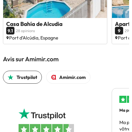
Casa Bahía de Alcudia
Apart
9.1
9
28 opinions
299 
Port d’Alcúdia, Espagne
Port d
Avis sur Amimir.com
Trustpilot
Amimir.com
Ma pre
Ma pr
vôtre 