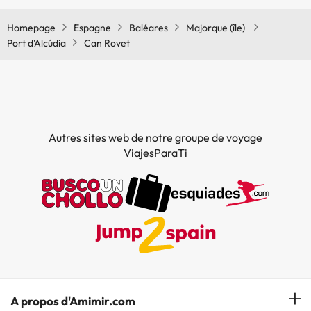
plus d'info sur la piscine et d'autres installations.
Homepage
Espagne
Baléares
Majorque (île)
Piscine extérieure (toute la saison)
Port d’Alcúdia
Can Rovet
Autres sites web de notre groupe de voyage
ViajesParaTi
A propos d'Amimir.com