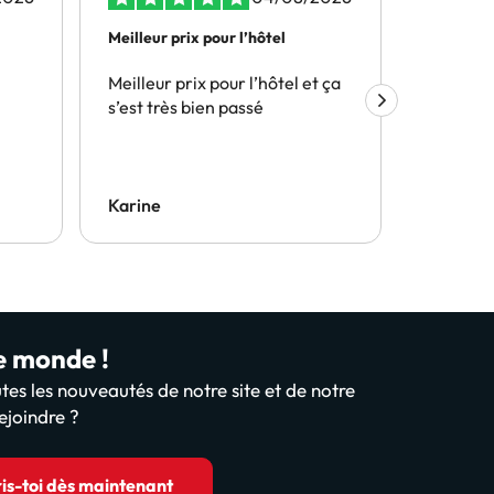
Meilleur prix pour l’hôtel
Les prix 
il…
Meilleur prix pour l’hôtel et ça
Les prix
s’est très bien passé
surtout i
en plusi
souhaité
possibilité
annuler u
Karine
Sandrin
rapidem
téléphon
rembour
rapidem
le monde !
tes les nouveautés de notre site et de notre
ejoindre ?
ris-toi dès maintenant