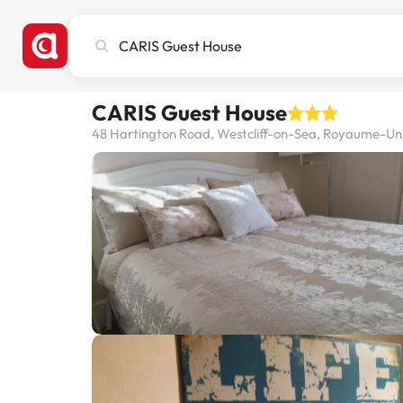
Recherchez
une
ville,
un
CARIS Guest House
hôtel
ou
48 Hartington Road, Westcliff-on-Sea, Royaume-Un
une
destination