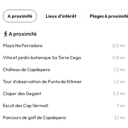
A proximité
Playa Na Ferradura
0,5 mi
Villa et jardin botanique Sa Torre Cega
0,8 mi
Château de Capdepera
1,2 mi
Tour d'observation de Punta de N'Amer
1,2 mi
Claper des Gegant
2,3 mi
Escull des Cap Vermell
3 mi
Parcours de golf de Capdepera
3,1 mi