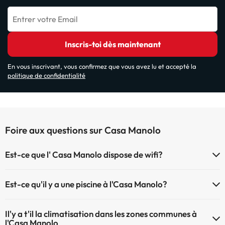
Entrer votre Email
Inscris-toi dès maintenant
En vous inscrivant, vous confirmez que vous avez lu et accepté la
politique de confidentialité
Foire aux questions sur Casa Manolo
Est-ce que l' Casa Manolo dispose de wifi?
Le Casa Manolo dispose du Wifi.
Est-ce qu'il y a une piscine à l'Casa Manolo?
Oui, l'@@ à une piscine (ce service peut être payant). Ici vous avez
Il'y a t'il la climatisation dans les zones communes à
plus d'info sur la piscine et d'autres installations.
l'Casa Manolo