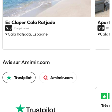
Es Claper Cala Ratjada
Aparta
9.8
9.8
13 opinions
10 o
Cala Ratjada, Espagne
Cala R
Avis sur Amimir.com
Trustpilot
Amimir.com
Très s