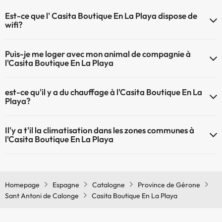
Est-ce que l' Casita Boutique En La Playa dispose de
wifi?
Le Casita Boutique En La Playa dispose du Wifi.
Puis-je me loger avec mon animal de compagnie à
l'Casita Boutique En La Playa
À l'hôtel Casita Boutique En La Playa les animaux de compagnie ne
est-ce qu'il y a du chauffage à l'Casita Boutique En La
sont pas admis.
Playa?
Oui, l'Casita Boutique En La Playa dispose de chauffage dans lez
Il'y a t'il la climatisation dans les zones communes à
zones communes
l'Casita Boutique En La Playa
Oui, il y à la climatisation aux zone communes de l'Casita Boutique En
La Playa
Homepage
Espagne
Catalogne
Province de Gérone
Sant Antoni de Calonge
Casita Boutique En La Playa