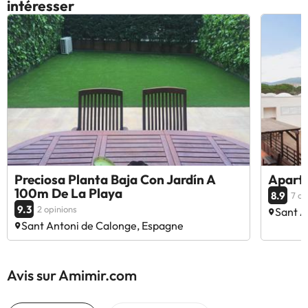
intéresser
Preciosa Planta Baja Con Jardín A
Apart
100m De La Playa
8.9
7 op
9.3
2 opinions
Sant A
Sant Antoni de Calonge, Espagne
Avis sur Amimir.com