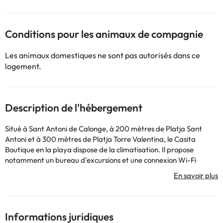
Conditions pour les animaux de compagnie
Les animaux domestiques ne sont pas autorisés dans ce
logement.
Description de l'hébergement
Situé à Sant Antoni de Calonge, à 200 mètres de Platja Sant
Antoni et à 300 mètres de Platja Torre Valentina, le Casita
Boutique en la playa dispose de la climatisation. Il propose
notamment un bureau d'excursions et une connexion Wi-Fi
gratuite dans l'ensemble de ses locaux. Cet établissement non-
fumeurs se trouve à 1,6 km de la plage Cala Roques Planes. Cet
appartement comprend une chambre, une salle de bains, du
linge de lit, des serviettes, une télévision par câble à écran plat, un
coin repas, une cuisine entièrement équipée et une terrasse
Informations juridiques
offrant une vue paisible sur la rue. Pour plus d'intimité,