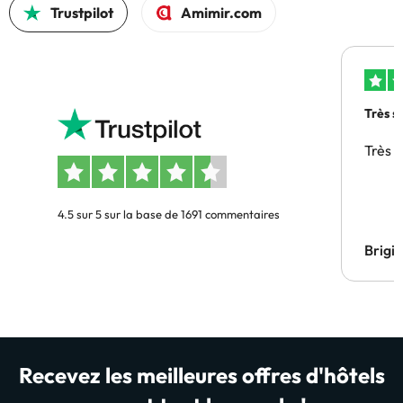
Trustpilot
Amimir.com
Très s
Très 
4.5 sur 5 sur la base de 1691 commentaires
Brigi
Recevez les meilleures offres d'hôtels