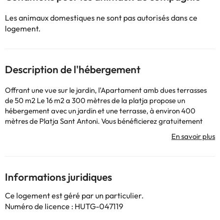
Les animaux domestiques ne sont pas autorisés dans ce
logement.
Description de l'hébergement
Offrant une vue sur le jardin, l'Apartament amb dues terrasses
de 50 m2 Le 16 m2 a 300 mètres de la platja propose un
hébergement avec un jardin et une terrasse, à environ 400
mètres de Platja Sant Antoni. Vous bénéficierez gratuitement
d'un parking privé et d'une connexion Wi-Fi. Cet établissement
non-fumeurs se trouve à 500 mètres de Platja Torre Valentina.
Cet appartement spacieux dispose d'un lecteur DVD, d'une
cuisine entièrement équipée avec un four, un micro-ondes et un
grille-pain, d'un salon avec des coins salon et repas, de 3
Informations juridiques
chambres ainsi que d'une salle de bains avec une baignoire et une
douche. Une entrée privée vous mènera à l'appartement, où vous
Ce logement est géré par un particulier.
pourrez déguster du vin ou du champagne. L'établissement
Numéro de licence : HUTG-047119
possède un coin repas extérieur. Vous séjournerez à proximité des