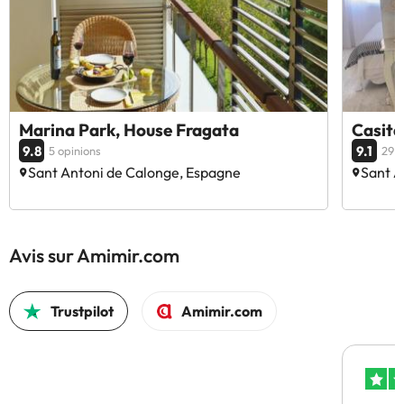
Marina Park, House Fragata
Casita
9.8
9.1
5 opinions
29 o
Sant Antoni de Calonge, Espagne
Sant A
Avis sur Amimir.com
Trustpilot
Amimir.com