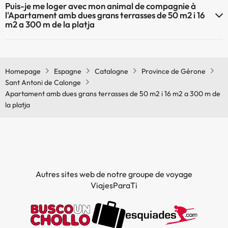
Puis-je me loger avec mon animal de compagnie à
de la platja dispose du Wifi.
l'Apartament amb dues grans terrasses de 50 m2 i 16
m2 a 300 m de la platja
À l'hôtel Apartament amb dues grans terrasses de 50 m2 i 16 m2 a
300 m de la platja les animaux de compagnie ne sont pas admis.
Homepage
Espagne
Catalogne
Province de Gérone
Sant Antoni de Calonge
Apartament amb dues grans terrasses de 50 m2 i 16 m2 a 300 m de
la platja
Autres sites web de notre groupe de voyage
ViajesParaTi