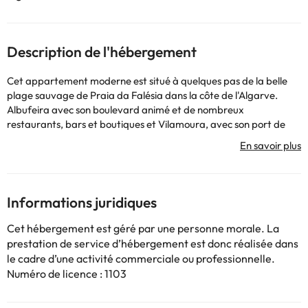
Description de l'hébergement
Cet appartement moderne est situé à quelques pas de la belle
plage sauvage de Praia da Falésia dans la côte de l'Algarve.
Albufeira avec son boulevard animé et de nombreux
restaurants, bars et boutiques et Vilamoura, avec son port de
plaisance élégant et casino sont à seulement 8 km. Plusieurs
terrains de golf sont à distance de marche, l'aéroport
international de Faro est à une distance d'environ 30 km.
Informations juridiques
Certains des services indiqués peuvent être payants. Vous
pouvez consulter les tarifs directement auprès de
Cet hébergement est géré par une personne morale. La
l’établissement. Toutes les informations figurant sur cette fiche
prestation de service d’hébergement est donc réalisée dans
sont susceptibles d’être modifiées par l’hébergement. Si vous
le cadre d’une activité commerciale ou professionnelle.
avez des questions, contactez-nous.
Numéro de licence : 1103