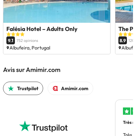
Falésia Hotel – Adults Only
The Pa
9.1
8.9
752 opinions
1207
Albufeira, Portugal
Albufe
Avis sur Amimir.com
Trustpilot
Amimir.com
Très s
Très 