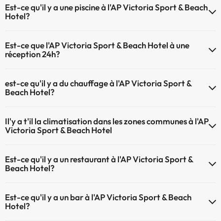
Est-ce qu'il y a une piscine à l'AP Victoria Sport & Beach
ne sont pas admis.
Hotel?
Oui, l'@@ à une piscine (ce service peut être payant). Ici vous avez
Est-ce que l'AP Victoria Sport & Beach Hotel à une
plus d'info sur la piscine et d'autres installations.
réception 24h?
Piscine extérieure (saison d'été)
L'AP Victoria Sport & Beach Hotel dispose de récepction 24h
Piscine extérieure (toute la saison)
est-ce qu'il y a du chauffage à l'AP Victoria Sport &
Beach Hotel?
Oui, l'AP Victoria Sport & Beach Hotel dispose de chauffage dans lez
Il'y a t'il la climatisation dans les zones communes à l'AP
zones communes
Victoria Sport & Beach Hotel
Oui, il y à la climatisation aux zone communes de l'AP Victoria Sport &
Est-ce qu'il y a un restaurant à l'AP Victoria Sport &
Beach Hotel
Beach Hotel?
Oui, il y a un restaurant à l'AP Victoria Sport & Beach Hotel
Est-ce qu'il y a un bar à l'AP Victoria Sport & Beach
Hotel?