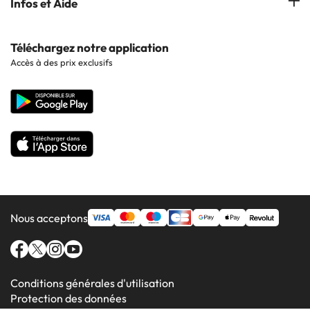
Infos et Aide
Hôtels à Cala d'Or
Hôtels à Sitges
Hôtels en Lisbonne
Hôtels à Pollensa
Contactez-nous
Téléchargez notre application
Hôtels en Séville
Accès à des prix exclusifs
Hôtels à Lluchmajor
Site corporate
Hôtels en Valence
Hôtels en Grenade
Nous acceptons
Conditions générales d'utilisation
Protection des données