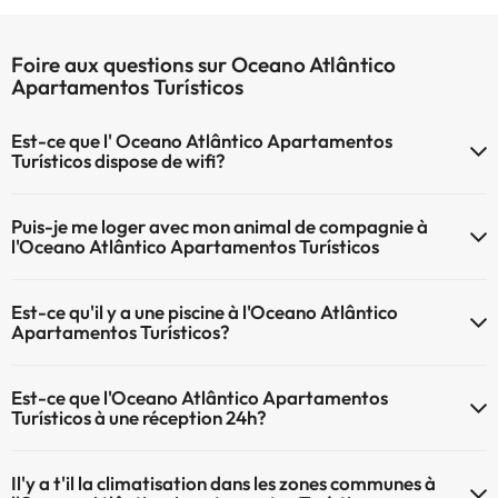
Foire aux questions sur Oceano Atlântico
Apartamentos Turísticos
Est-ce que l' Oceano Atlântico Apartamentos
Turísticos dispose de wifi?
Le Oceano Atlântico Apartamentos Turísticos dispose du Wifi.
Puis-je me loger avec mon animal de compagnie à
l'Oceano Atlântico Apartamentos Turísticos
À l'hôtel Oceano Atlântico Apartamentos Turísticos les animaux de
Est-ce qu'il y a une piscine à l'Oceano Atlântico
compagnie ne sont pas admis.
Apartamentos Turísticos?
Oui, l'@@ à une piscine (ce service peut être payant). Ici vous avez
Est-ce que l'Oceano Atlântico Apartamentos
plus d'info sur la piscine et d'autres installations.
Turísticos à une réception 24h?
Piscine extérieure (saison d'été)
L'Oceano Atlântico Apartamentos Turísticos dispose de récepction
Il'y a t'il la climatisation dans les zones communes à
24h