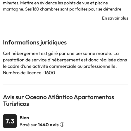
minutes. Mettre en évidence les points de vue et piscine
montagne. Ses 160 chambres sont parfaites pour se détendre
après une journée d'activité. Vous pourrez louer des voitures dans
le même hôtel. Parmi les installations de l'hôtel dispose de la
climatisation.
Informations juridiques
Certains des services indiqués peuvent être payants. Vous
Cet hébergement est géré par une personne morale. La
pouvez consulter les tarifs directement auprès de
prestation de service d’hébergement est donc réalisée dans
l’établissement. Toutes les informations figurant sur cette fiche
le cadre d’une activité commerciale ou professionnelle.
sont susceptibles d’être modifiées par l’hébergement. Si vous
Numéro de licence : 1600
avez des questions, contactez-nous.
Avis sur Oceano Atlântico Apartamentos
Turísticos
Bien
7.3
Basé sur
1440 avis