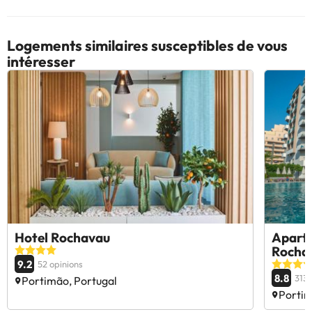
Logements similaires susceptibles de vous
intéresser
Hotel Rochavau
Aparta
Rocha
9.2
52 opinions
8.8
3137
Portimão, Portugal
Portim