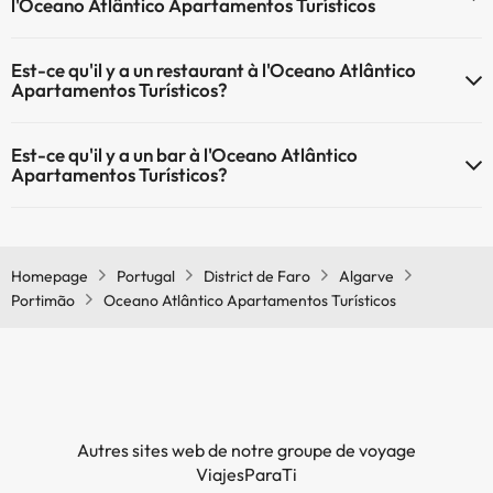
l'Oceano Atlântico Apartamentos Turísticos
Oui, il y à la climatisation aux zone communes de l'Oceano Atlântico
Est-ce qu'il y a un restaurant à l'Oceano Atlântico
Apartamentos Turísticos
Apartamentos Turísticos?
Oui, il y a un restaurant à l'Oceano Atlântico Apartamentos Turísticos
Est-ce qu'il y a un bar à l'Oceano Atlântico
Apartamentos Turísticos?
Oui, il y a un bar à l'Oceano Atlântico Apartamentos Turísticos
Homepage
Portugal
District de Faro
Algarve
Portimão
Oceano Atlântico Apartamentos Turísticos
Autres sites web de notre groupe de voyage
ViajesParaTi