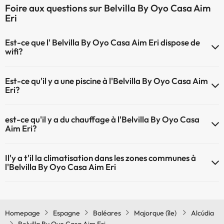
Foire aux questions sur Belvilla By Oyo Casa Aim
Eri
Est-ce que l' Belvilla By Oyo Casa Aim Eri dispose de
wifi?
Le Belvilla By Oyo Casa Aim Eri dispose du Wifi.
Est-ce qu'il y a une piscine à l'Belvilla By Oyo Casa Aim
Eri?
Oui, l'@@ à une piscine (ce service peut être payant). Ici vous avez
est-ce qu'il y a du chauffage à l'Belvilla By Oyo Casa
plus d'info sur la piscine et d'autres installations.
Aim Eri?
Piscine extérieure (saison d'été)
Oui, l'Belvilla By Oyo Casa Aim Eri dispose de chauffage dans lez
Il'y a t'il la climatisation dans les zones communes à
zones communes
l'Belvilla By Oyo Casa Aim Eri
Oui, il y à la climatisation aux zone communes de l'Belvilla By Oyo
Casa Aim Eri
Homepage
Espagne
Baléares
Majorque (île)
Alcúdia