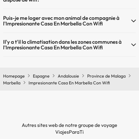
Le Impresionante Casa En Marbella Con Wifi dispose du Wifi.
Puis-je me loger avec mon animal de compagnie à
l'Impresionante Casa En Marbella Con Wifi
À l'hôtel Impresionante Casa En Marbella Con Wifi les animaux de
Il'y a t'il la climatisation dans les zones communes à
compagnie ne sont pas admis.
l'Impresionante Casa En Marbella Con Wifi
Oui, il y à la climatisation aux zone communes de l'Impresionante
Casa En Marbella Con Wifi
Homepage
Espagne
Andalousie
Province de Malaga
Marbella
Impresionante Casa En Marbella Con Wifi
Autres sites web de notre groupe de voyage
ViajesParaTi