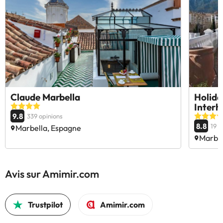
Claude Marbella
Holida
Inter
9.8
339 opinions
8.8
19 o
Marbella, Espagne
Marbel
Avis sur Amimir.com
Trustpilot
Amimir.com