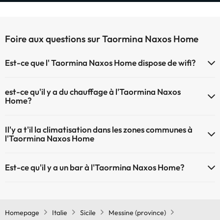
Foire aux questions sur Taormina Naxos Home
Est-ce que l' Taormina Naxos Home dispose de wifi?
Le Taormina Naxos Home dispose du Wifi.
est-ce qu'il y a du chauffage à l'Taormina Naxos
Home?
Oui, l'Taormina Naxos Home dispose de chauffage dans lez zones
Il'y a t'il la climatisation dans les zones communes à
communes
l'Taormina Naxos Home
Oui, il y à la climatisation aux zone communes de l'Taormina Naxos
Est-ce qu'il y a un bar à l'Taormina Naxos Home?
Home
Oui, il y a un bar à l'Taormina Naxos Home
Homepage
Italie
Sicile
Messine (province)