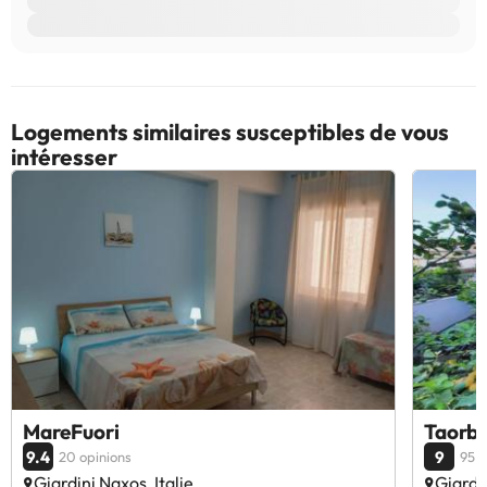
Logements similaires susceptibles de vous
intéresser
MareFuori
Taorb
9.4
9
20 opinions
95 o
Giardini Naxos, Italie
Giardin