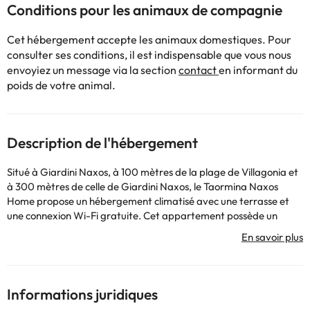
Conditions pour les animaux de compagnie
Cet hébergement accepte les animaux domestiques. Pour
consulter ses conditions, il est indispensable que vous nous
envoyiez un message via la section
contact
en informant du
poids de votre animal.
Description de l'hébergement
Situé à Giardini Naxos, à 100 mètres de la plage de Villagonia et
à 300 mètres de celle de Giardini Naxos, le Taormina Naxos
Home propose un hébergement climatisé avec une terrasse et
une connexion Wi-Fi gratuite. Cet appartement possède un
balcon. Un parking privé est disponible moyennant des frais
supplémentaires. Cet appartement spacieux comprend 2
chambres, un salon, une cuisine entièrement équipée et 2 salles
de bains. Il dispose également d'une télévision à écran plat. Cet
établissement est non-fumeurs. Des visites guidées sont
Informations juridiques
disponibles à proximité. Vous séjournerez à moins de 1 km de la