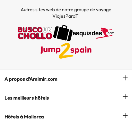
Autres sites web de notre groupe de voyage
ViajesParaTi
A propos d'Amimir.com
Notre équipe
Les meilleurs hôtels
Gérer réservation
Hôtels à Salou
Hôtels à Mallorca
S'abonner à notre bulletin d'information
Hôtels à Calella
Avis