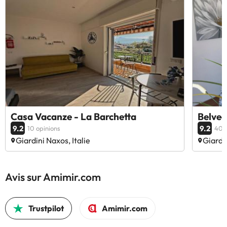
Casa Vacanze - La Barchetta
Belved
9.2
9.2
10 opinions
40 o
Giardini Naxos, Italie
Giardin
Avis sur Amimir.com
Trustpilot
Amimir.com