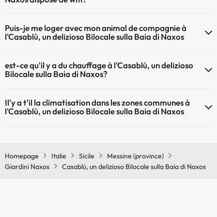
Le Casablù, un delizioso Bilocale sulla Baia di Naxos dispose du Wifi.
Puis-je me loger avec mon animal de compagnie à
l'Casablù, un delizioso Bilocale sulla Baia di Naxos
À l'hôtel Casablù, un delizioso Bilocale sulla Baia di Naxos les animaux
est-ce qu'il y a du chauffage à l'Casablù, un delizioso
de compagnie ne sont pas admis.
Bilocale sulla Baia di Naxos?
Oui, l'Casablù, un delizioso Bilocale sulla Baia di Naxos dispose de
Il'y a t'il la climatisation dans les zones communes à
chauffage dans lez zones communes
l'Casablù, un delizioso Bilocale sulla Baia di Naxos
Oui, il y à la climatisation aux zone communes de l'Casablù, un
delizioso Bilocale sulla Baia di Naxos
Homepage
Italie
Sicile
Messine (province)
Giardini Naxos
Casablù, un delizioso Bilocale sulla Baia di Naxos