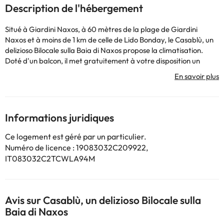
Description de l'hébergement
Situé à Giardini Naxos, à 60 mètres de la plage de Giardini
Naxos et à moins de 1 km de celle de Lido Bonday, le Casablù, un
delizioso Bilocale sulla Baia di Naxos propose la climatisation.
Doté d'un balcon, il met gratuitement à votre disposition un
parking privé et une connexion Wi-Fi. Cet établissement non-
fumeurs se trouve à 1 km de la plage de Dal Pirata. Offrant une
vue sur la mer, cet appartement comprend une terrasse, une
chambre, un salon, une télévision à écran plat, une kitchenette
équipée d'un micro-ondes et d'un réfrigérateur, ainsi qu'une salle
Informations juridiques
de bains pourvue d'un bidet. Les serviettes et le linge de lit sont
fournis. L'établissement possède un coin repas extérieur. Vous
Ce logement est géré par un particulier.
séjournerez à 5,5 km d'Isola Bella et à 5,8 km du téléphérique de
Numéro de licence : 19083032C209922,
Taormine - gare de Mazzaro. L'aéroport de Catane-
IT083032C2TCWLA94M
Fontanarossa est implanté à 52 km.
Les enterrements de vie de célibataire et autres fêtes de ce type
sont interdits dans cet établissement. Hébergement géré par un
particulier
Avis sur Casablù, un delizioso Bilocale sulla
Baia di Naxos
Certains des services indiqués peuvent être payants. Vous