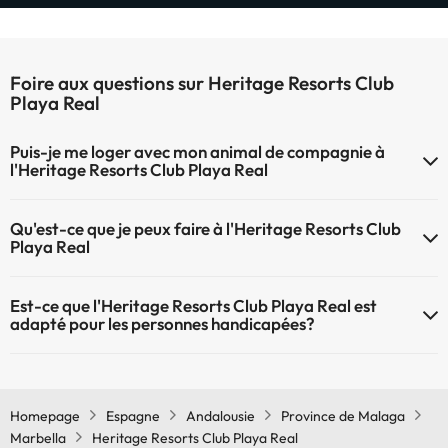
Foire aux questions sur Heritage Resorts Club
Playa Real
Puis-je me loger avec mon animal de compagnie à
l'Heritage Resorts Club Playa Real
À l'hôtel Heritage Resorts Club Playa Real les animaux de compagnie
Qu'est-ce que je peux faire à l'Heritage Resorts Club
ne sont pas admis.
Playa Real
Le Heritage Resorts Club Playa Real propose les activités suivantes
Est-ce que l'Heritage Resorts Club Playa Real est
(certaines peuvent être payantes) :
adapté pour les personnes handicapées?
Spa de payement
Oui, Heritage Resorts Club Playa Real est adapté aux personnes à
mobilité réduite.
Homepage
Espagne
Andalousie
Province de Malaga
Marbella
Heritage Resorts Club Playa Real