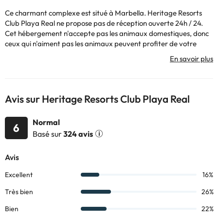
Ce charmant complexe est situé à Marbella. Heritage Resorts
Club Playa Real ne propose pas de réception ouverte 24h / 24.
Cet hébergement n'accepte pas les animaux domestiques, donc
ceux qui n'aiment pas les animaux peuvent profiter de votre
séjour.
Avis sur Heritage Resorts Club Playa Real
Certains des services indiqués peuvent être payants. Vous
pouvez consulter les tarifs directement auprès de
l’établissement. Toutes les informations figurant sur cette fiche
Normal
6
sont susceptibles d’être modifiées par l’hébergement. Si vous
Basé sur
324 avis
avez des questions, contactez-nous.