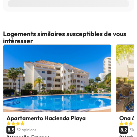
Logements similaires susceptibles de vous
intéresser
Apartamento Hacienda Playa
Ona Al
8.5
8.2
32 opinions
3169