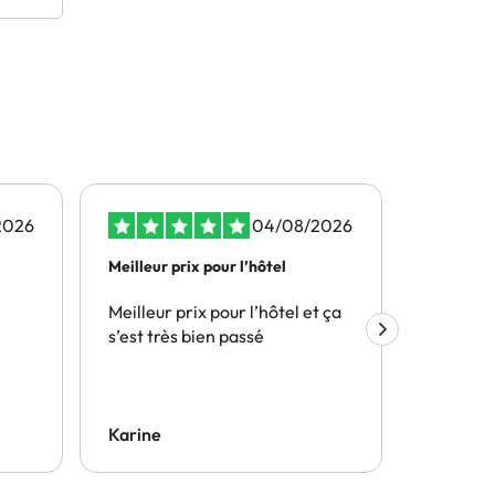
2026
04/08/2026
Meilleur prix pour l’hôtel
Les prix 
il…
Meilleur prix pour l’hôtel et ça
Les prix
s’est très bien passé
surtout i
en plusi
souhaité
possibilité
annuler u
Karine
Sandrin
rapidem
téléphon