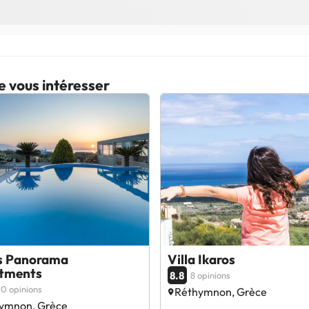
e vous intéresser
s Panorama
Villa Ikaros
tments
8.8
8 opinions
0 opinions
Réthymnon, Grèce
ymnon, Grèce