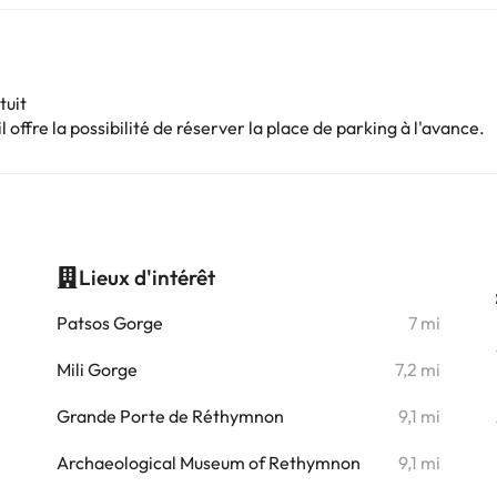
tuit
 offre la possibilité de réserver la place de parking à l'avance.
Lieux d'intérêt
i
Patsos Gorge
7 mi
Mili Gorge
7,2 mi
Grande Porte de Réthymnon
9,1 mi
Archaeological Museum of Rethymnon
9,1 mi