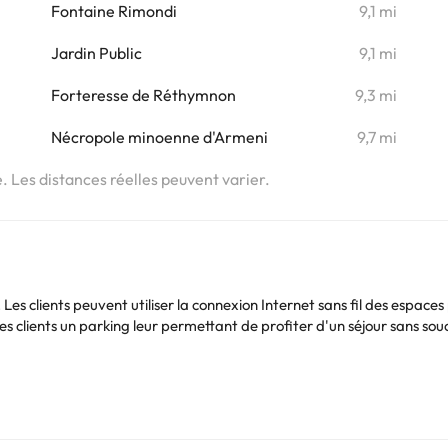
Fontaine Rimondi
9,1 mi
Jardin Public
9,1 mi
Forteresse de Réthymnon
9,3 mi
Nécropole minoenne d'Armeni
9,7 mi
e. Les distances réelles peuvent varier.
clients peuvent utiliser la connexion Internet sans fil des espaces 
s clients un parking leur permettant de profiter d'un séjour sans souc
Vous pouvez consulter les tarifs directement auprès de l’établissement
. Si vous avez des questions, contactez-nous.