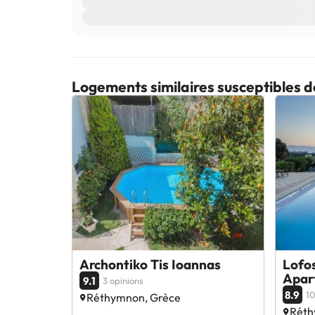
Logements similaires susceptibles d
Archontiko Tis Ioannas
Lofo
Apar
9.1
3 opinions
8.9
10
Réthymnon, Grèce
Réth