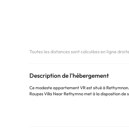
Toutes les distances sont calculées en ligne droit
Description de l'hébergement
Ce modeste appartement VR est situé à Rethymnon. Les 
Roupes Villa Near Rethymno met à la disposition de se
Certains des services indiqués peuvent être payants. 
sont susceptibles d’être modifiées par l’hébergement