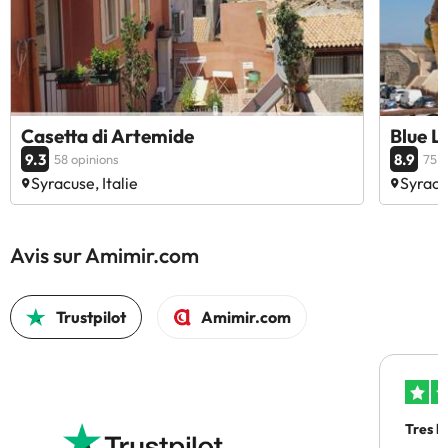
Casetta di Artemide
Blue L
9.3
8.9
58 opinions
75 o
Syracuse, Italie
Syracus
Avis sur Amimir.com
Trustpilot
Amimir.com
Tres b