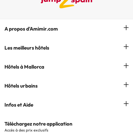
A propos d'Amimir.com
Notre équipe
Les meilleurs hôtels
Gérer réservation
Hôtels à Salou
Hôtels à Mallorca
S'abonner à notre bulletin d'information
Hôtels à Calella
Avis
Hôtels à Cala Millor
Hôtels urbains
Hôtels à Cambrils
Hôtels à Palmanova
Hôtels à Lloret de Mar
Hôtels à Barcelone
Infos et Aide
Hôtels à Cala d'Or
Hôtels à Sitges
Hôtels en Lisbonne
Hôtels à Pollensa
Contactez-nous
Téléchargez notre application
Hôtels en Séville
Accès à des prix exclusifs
Hôtels à Lluchmajor
Site corporate