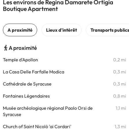
Les environs de Regina Damarete Ortigia
Boutique Apartment
A proximité
Temple d'Apollon
0,2 mi
La Casa Delle Farfalle Modica
0,3 mi
Cathédrale de Syracuse
0,3 mi
Fontaines Légendaires
0,8 mi
Musée archéologique régional Paolo Orsi de
1,1 mi
Syracuse
Church of Saint Nicolò 'ai Cordari'
1,3 mi