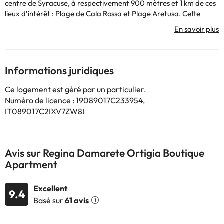
centre de Syracuse, à respectivement 900 mètres et 1 km de ces
lieux d’intérêt : Plage de Cala Rossa et Plage Aretusa. Cette
maison de vacances est à respectivement 700 mètres et 1 km de
: Dôme et Fonte Aretusa. Cette maison de vacances avec
climatisation se compose de 1 chambre, d'un salon, d'une cuisine
entièrement équipée avec un réfrigérateur et une machine à
café, ainsi que de 1 salle de bains avec un bidet et une douche.
Informations juridiques
Des serviettes et du linge de lit sont mis à votre disposition. Vous
séjournerez à proximité de ces lieux d’intérêt : Petite plage de
Ce logement est géré par un particulier.
Syracuse, Tempio di Apollo et Fontana di Diana. L'aéroport le plus
Numéro de licence : 19089017C233954,
proche (Aéroport de Catane-Fontanarossa) est à 64 km.
IT089017C2IXV7ZW8I
Les enterrements de vie de célibataire et autres fêtes de ce type
sont interdits dans cet établissement. Hébergement géré par un
particulier
Avis sur Regina Damarete Ortigia Boutique
Apartment
Certains des services indiqués peuvent être payants. Vous
pouvez consulter les tarifs directement auprès de
l’établissement. Toutes les informations figurant sur cette fiche
Excellent
9.4
sont susceptibles d’être modifiées par l’hébergement. Si vous
Basé sur
61 avis
avez des questions, contactez-nous.