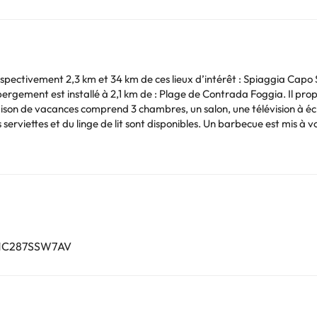
espectivement 2,3 km et 34 km de ces lieux d’intérêt : Spiaggia Capo
ement est installé à 2,1 km de : Plage de Contrada Foggia. Il propose un j
maison de vacances comprend 3 chambres, un salon, une télévision à éc
ibles. Un barbecue est mis à votre disposition. Vous séjournerez à 38 km de ce lieu
le plus proche (Aéroport de Trapani) est à 93 km.
es de ce type sont interdits dans cet établissement. Hébergement gér
Vous pouvez consulter les tarifs directement auprès de l’établissement
. Si vous avez des questions, contactez-nous.
041C287SSW7AV