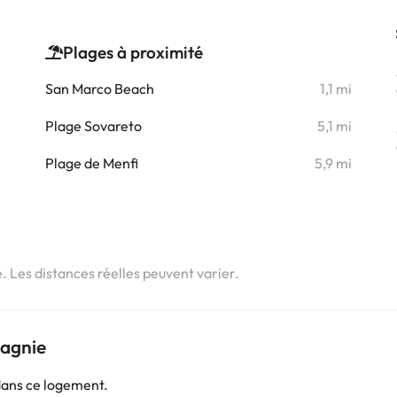
Plages à proximité
i
San Marco Beach
1,1 mi
i
Plage Sovareto
5,1 mi
Plage de Menfi
5,9 mi
i
i
e. Les distances réelles peuvent varier.
pagnie
dans ce logement.