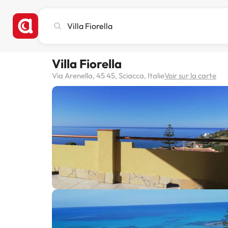
Recherchez
une
ville,
un
Villa Fiorella
hôtel
ou
Via Arenella, 45 45, Sciacca, Italie
Voir sur la carte
une
destination