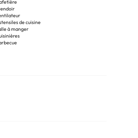
afetière
tendoir
entilateur
tensiles de cuisine
alle à manger
uisinières
arbecue