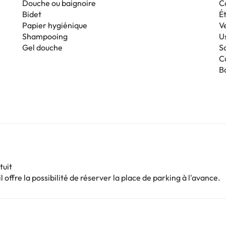
Douche ou baignoire
C
Bidet
É
Papier hygiénique
V
Shampooing
Us
Gel douche
S
C
B
tuit
 offre la possibilité de réserver la place de parking à l'avance.