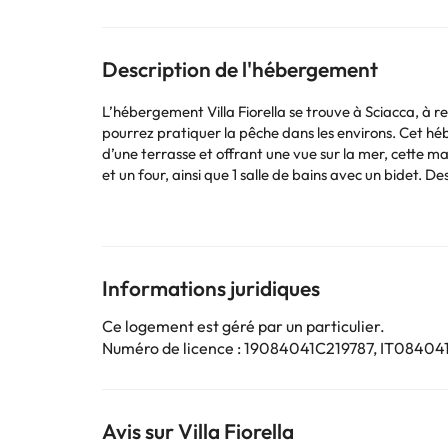
Description de l'hébergement
L’hébergement Villa Fiorella se trouve à Sciacca, à r
pourrez pratiquer la pêche dans les environs. Cet héberg
d’une terrasse et offrant une vue sur la mer, cette 
et un four, ainsi que 1 salle de bains avec un bidet. Des serviettes et du linge de lit sont dispon
d’intérêt : Ancienne cité Héracléa Minoa. L'aéroport 
Les enterrements de vie de célibataire et autres fêt
Certains des services indiqués peuvent être payants. 
Informations juridiques
sont susceptibles d’être modifiées par l’hébergement
Ce logement est géré par un particulier.
Numéro de licence : 19084041C219787, IT084
Avis sur Villa Fiorella