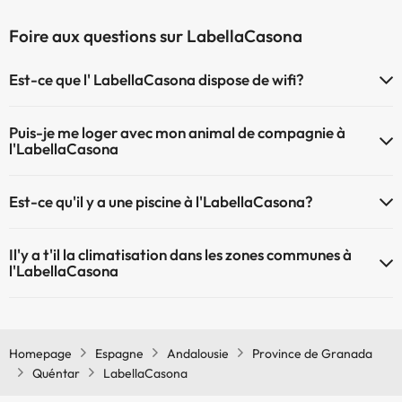
Foire aux questions sur LabellaCasona
Est-ce que l' LabellaCasona dispose de wifi?
Le LabellaCasona dispose du Wifi.
Puis-je me loger avec mon animal de compagnie à
l'LabellaCasona
À l'hôtel LabellaCasona les animaux de compagnie sont bienvenus
Est-ce qu'il y a une piscine à l'LabellaCasona?
(sous demande et de payement à la réception). Consultez les
conditions.
Oui, l'@@ à une piscine (ce service peut être payant). Ici vous avez
Il'y a t'il la climatisation dans les zones communes à
plus d'info sur la piscine et d'autres installations.
l'LabellaCasona
Piscine extérieure (saison d'été)
Oui, il y à la climatisation aux zone communes de l'LabellaCasona
Piscine extérieure (toute la saison)
Homepage
Espagne
Andalousie
Province de Granada
Quéntar
LabellaCasona