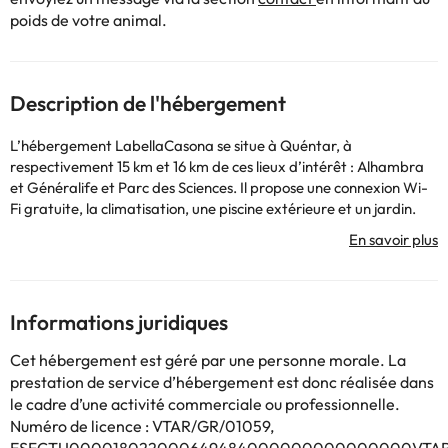
poids de votre animal.
Description de l'hébergement
L’hébergement LabellaCasona se situe à Quéntar, à
respectivement 15 km et 16 km de ces lieux d’intérêt : Alhambra
et Généralife et Parc des Sciences. Il propose une connexion Wi-
Fi gratuite, la climatisation, une piscine extérieure et un jardin.
Cette maison de vacances comprend un parking privé gratuit et
se trouve dans une région où vous pourrez pratiquer des activités
telles que la randonnée, le ski et le ping-pong. Cette maison de
vacances comporte 5 chambres, 3 salles de bains, du linge de lit,
des serviettes, une télévision à écran plat, un coin repas, une
Informations juridiques
cuisine entièrement équipée et une terrasse offrant une vue sur la
montagne. Vous séjournerez à respectivement 17 km et 17 km de
Cet hébergement est géré par une personne morale. La
ces lieux d’intérêt : Musée San Juan de Dios et Albaicín.
prestation de service d’hébergement est donc réalisée dans
L'aéroport le plus proche (Aéroport de Grenade-Federico García
le cadre d’une activité commerciale ou professionnelle.
Lorca) est à 36 km.
Numéro de licence : VTAR/GR/01059,
Les enterrements de vie de célibataire et autres fêtes de ce type