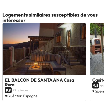
Logements similaires susceptibles de vous
intéresser
EL BALCON DE SANTA ANA Casa
Casita
Rural
9.8
44 o
9.9
22 opinions
Quént
Quéntar, Espagne