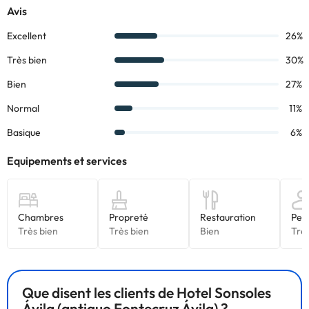
mariages, communions, anniversaires ou baptêmes.
Réservez dès maintenant à l'
Hôtel Sonsoles Ávila
4*
!
Certains des services indiqués peuvent être payants. Vous
pouvez consulter les tarifs directement auprès de
l’établissement. Toutes les informations figurant sur cette fiche
sont susceptibles d’être modifiées par l’hébergement. Si vous
avez des questions, contactez-nous.
Que disent les clients de Hotel Sonsoles
Ávila (antiguo Fontecruz Ávila) ?