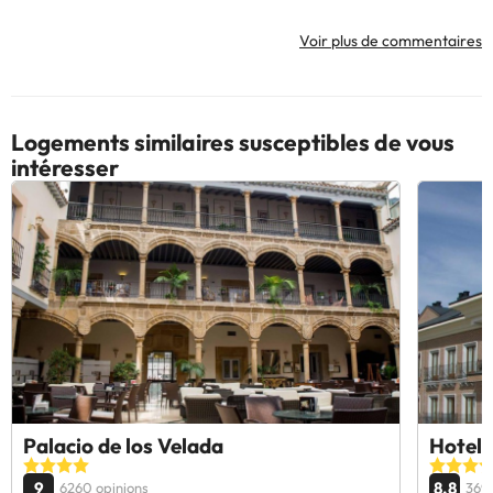
Voir plus de commentaires
Logements similaires susceptibles de vous
intéresser
Palacio de los Velada
Hotel I
9
8.8
6260 opinions
3698