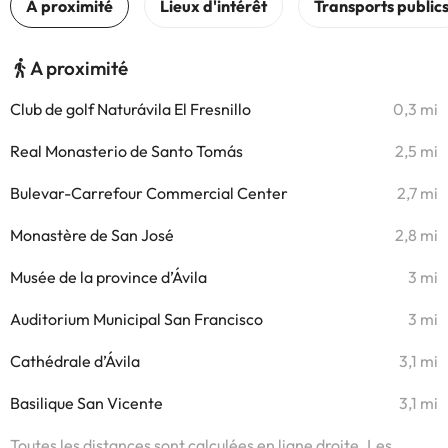
A proximité
Club de golf Naturávila El Fresnillo
0,3 mi
Real Monasterio de Santo Tomás
2,5 mi
Bulevar-Carrefour Commercial Center
2,7 mi
Monastère de San José
2,8 mi
Musée de la province d’Ávila
3 mi
Auditorium Municipal San Francisco
3 mi
Cathédrale d’Ávila
3,1 mi
Basilique San Vicente
3,1 mi
Toutes les distances sont calculées en ligne droite. Les