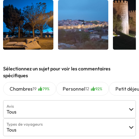
Voir tous
Voir tous
Voir
Sélectionnez un sujet pour voir les commentaires
spécifiques
Chambres
Personnel
Petit déje
19
12
79%
92%
Avis
Tous
Types de voyageurs
Tous