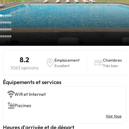
8.2
Emplacement
Chambres
Excellent
Très bien
1063 opinions
​Équipements et services
Wifi et Internet
Piscines
Voir tous
Heures d'arrivée et de départ