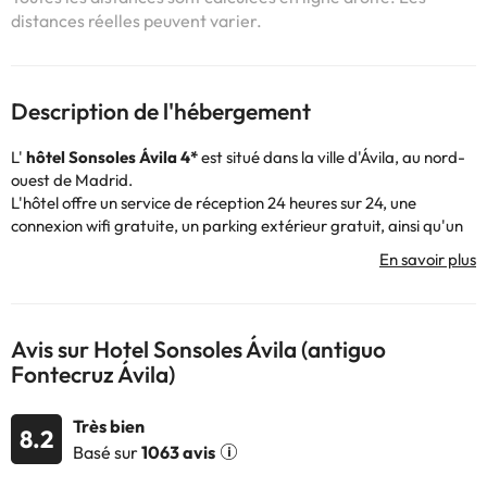
distances réelles peuvent varier.
Description de l'hébergement
L'
hôtel
Sonsoles Ávila
4*
est situé dans la ville d'Ávila, au nord-
ouest de Madrid.
L'hôtel offre un service de réception 24 heures sur 24, une
connexion wifi gratuite, un parking extérieur gratuit, ainsi qu'un
service de restauration, un service de cafétéria et une piscine en
été.
Les 74 chambres de l'hôtel disposent d'un coffre-fort gratuit,
d'une connexion Wi-Fi, d'une salle de bains avec douche et
baignoire, d'un sèche-cheveux et offrent toutes des vues sur les
Avis sur Hotel Sonsoles Ávila (antiguo
chaînes de montagnes voisines, le Sanctuaire de Nuestra Señora
Fontecruz Ávila)
de Sonsoles, les frênaies et les prairies du terrain de golf El
Fresnillo.
Très bien
De plus, l'
hôtel Sonsoles Ávila
est l'endroit idéal pour organiser
8.2
Basé sur
1063 avis
tout type d'événement : réunions, congrès et incentives, ou
célébration d'événements familiaux et sociaux tels que