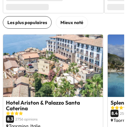
Hotel Ariston & Palazzo Santa
Splend
Caterina
8.4
250
8.3
2756 opinions
Taormi
Taormina, Italie