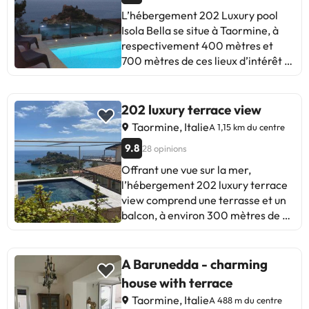
L’hébergement 202 Luxury pool
Isola Bella se situe à Taormine, à
respectivement 400 mètres et
700 mètres de ces lieux d’intérêt :
Plage d’Isola Bella et Isola Bella. Il
propose une connexion Wi-Fi
gratuite, une piscine extérieure et
202 luxury terrace view
la climatisation. Offrant une vue
Taormine, Italie
A 1,15 km du centre
sur la montagne et sur la piscine,
9.8
28 opinions
cet hébergement est installé à 400
mètres de : Téléphérique de
Offrant une vue sur la mer,
Taormine - Station de Mazzarò.
l’hébergement 202 luxury terrace
Cette maison de vacances
view comprend une terrasse et un
comporte 1 chambre, 2 salles de
balcon, à environ 300 mètres de ce
bains, du linge de lit, des serviettes,
lieu d’intérêt : Plage de Mazzarò.
une télévision à écran plat, un coin
Cet appartement propose une
repas, une cuisine entièrement
connexion Wi-Fi gratuite et est à
A Barunedda - charming
équipée et une terrasse offrant une
respectivement 500 mètres et 1,3
house with terrace
vue sur la mer. L’établissement 202
km de : Plage d’Isola Bella et Plage
Taormine, Italie
A 488 m du centre
Luxury pool Isola Bella dispose d’un
de Spisone. Cet appartement avec