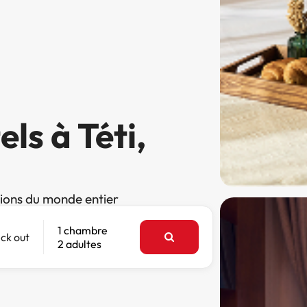
ls à Téti,
tions du monde entier
1 chambre
ck out
2 adultes