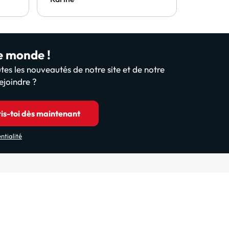
rapidem
téléphon
rembour
rapidem
le monde !
tes les nouveautés de notre site et de notre
ejoindre ?
ris-toi dès maintenant
ntialité