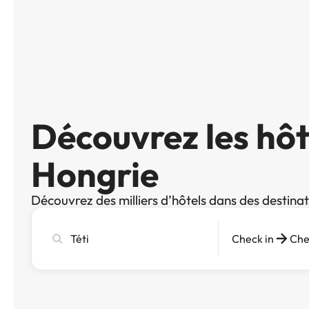
Découvrez les hôte
Hongrie
Découvrez des milliers d’hôtels dans des destina
Recherchez
Check in
Che
une
ville,
un
hôtel
ou