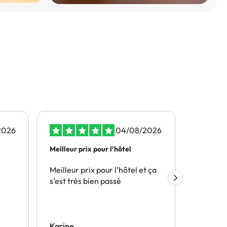
2026
04/08/2026
Meilleur prix pour l’hôtel
Les prix 
il…
Meilleur prix pour l’hôtel et ça
Les prix
s’est très bien passé
surtout i
en plusi
souhaité
possibilité
annuler u
Karine
Sandrin