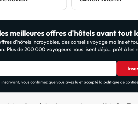
es meilleures offres d'hôtels avant tout 
fres d’hôtels incroyables, des conseils voyage malins et tou
on. Plus de 200 000 voyageurs nous lisent déjà… prêt à les r
Insc
 inscrivant, vous confirmez que vous avez lu et accepté la
politique de confide
Autres sites web de notre groupe de voyage ViajesParaTi