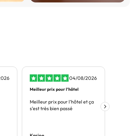
2026
04/08/2026
Meilleur prix pour l’hôtel
Les prix 
il…
Meilleur prix pour l’hôtel et ça
Les prix
s’est très bien passé
surtout i
en plusi
souhaité
possibilité
annuler u
Karine
Sandrin