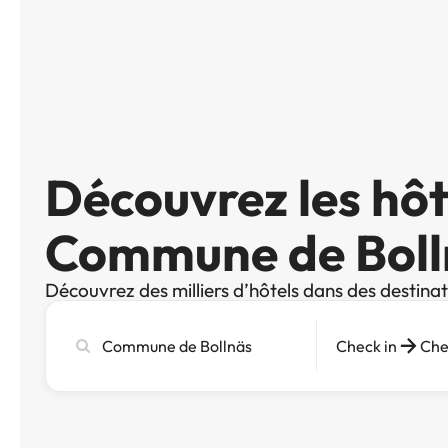
Découvrez les hôt
Commune de Boll
Découvrez des milliers d’hôtels dans des destina
Recherchez
Check in
Che
une
ville,
un
hôtel
ou