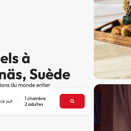
els à
näs, Suède
tions du monde entier
1 chambre
ck out
2 adultes