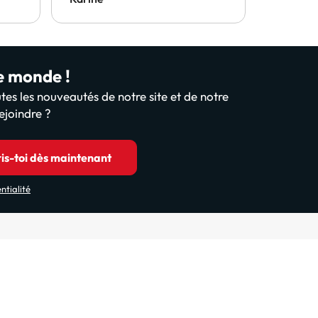
rapidem
téléphon
rembour
rapidem
le monde !
tes les nouveautés de notre site et de notre
ejoindre ?
ris-toi dès maintenant
ntialité