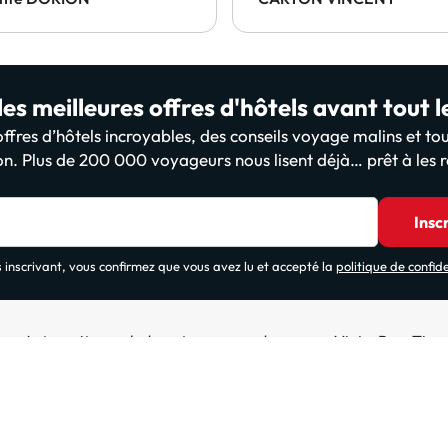
es meilleures offres d'hôtels avant tout 
fres d’hôtels incroyables, des conseils voyage malins et tou
on. Plus de 200 000 voyageurs nous lisent déjà… prêt à les r
Insc
 inscrivant, vous confirmez que vous avez lu et accepté la
politique de confide
Autres sites web de notre groupe de voyage ViajesParaTi