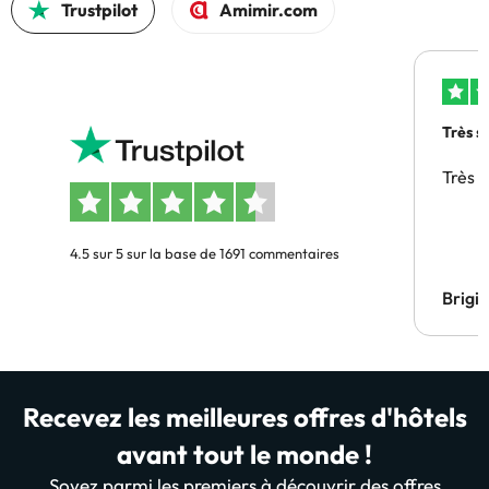
Trustpilot
Amimir.com
Très s
Très 
4.5 sur 5 sur la base de 1691 commentaires
Brigi
Recevez les meilleures offres d'hôtels
avant tout le monde !
Soyez parmi les premiers à découvrir des offres