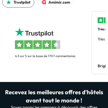
Trustpilot
Amimir.com
Très s
Très 
4.5 sur 5 sur la base de 1707 commentaires
Brigi
Recevez les meilleures offres d'hôtels
avant tout le monde !
Soyez parmi les premiers à découvrir des offres