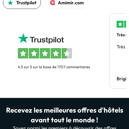
Trustpilot
Amimir.com
Très s
Très 
4.5 sur 5 sur la base de 1707 commentaires
Brigi
Recevez les meilleures offres d'hôtels
avant tout le monde !
Soyez parmi les premiers à découvrir des offres