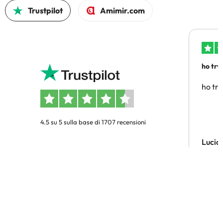
Trustpilot
Amimir.com
ho trv
affidab
ho tro
4.5 su 5 sulla base di 1707 recensioni
Lucia
Ricevi le migliori offerte di hotel
prima di chiunque altro!