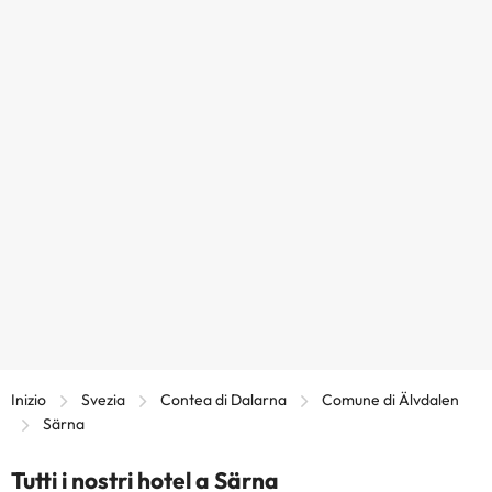
Inizio
Svezia
Contea di Dalarna
Comune di Älvdalen
Särna
Tutti i nostri hotel a Särna