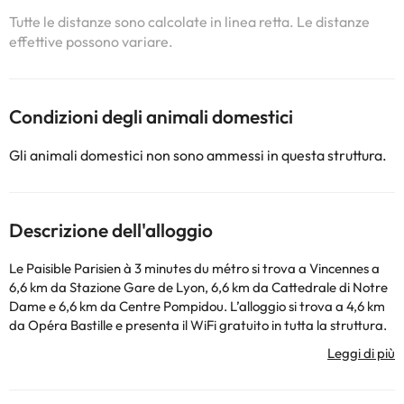
Tutte le distanze sono calcolate in linea retta. Le distanze
effettive possono variare.
Condizioni degli animali domestici
Gli animali domestici non sono ammessi in questa struttura.
Descrizione dell'alloggio
Le Paisible Parisien à 3 minutes du métro si trova a Vincennes a
6,6 km da Stazione Gare de Lyon, 6,6 km da Cattedrale di Notre
Dame e 6,6 km da Centre Pompidou. L’alloggio si trova a 4,6 km
da Opéra Bastille e presenta il WiFi gratuito in tutta la struttura.
Questo appartamento dispone di 1 camera da letto, una cucina
con frigorifero e forno, una TV a schermo piatto, un’area salotto e
1 bagno con doccia. Sainte-Chapelle è a 6,8 km da questo
appartamento, mentre Stazione Gare de l'Est si trova a 6,8 km