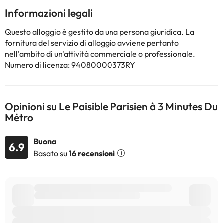
di distanza. Aeroporto di Parigi Orly si trova a 16 km dalla
Informazioni legali
struttura.
La struttura non è disponibile per feste di addio al
Questo alloggio è gestito da una persona giuridica. La
nubilato/celibato o simili. Struttura gestita da un host privato
fornitura del servizio di alloggio avviene pertanto
nell'ambito di un'attività commerciale o professionale.
Numero di licenza: 94080000373RY
Alcuni dei servizi indicati potrebbero essere a pagamento. Puoi
consultare le relative tariffe direttamente presso la struttura.
Tutte le informazioni presenti in questa pagina sono soggette a
modifiche da parte della struttura. Se hai dubbi, contattaci.
Opinioni su Le Paisible Parisien à 3 Minutes Du
Métro
Buona
6.9
Basato su
16 recensioni