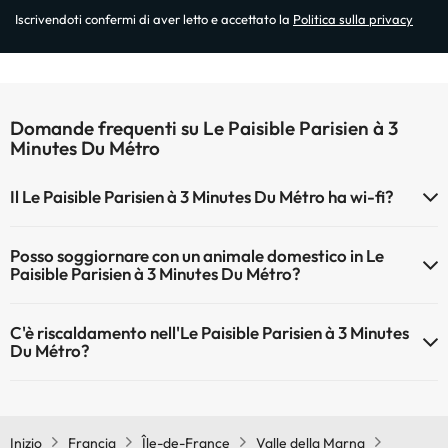
Iscrivendoti confermi di aver letto e accettato la
Politica sulla privacy
Domande frequenti su Le Paisible Parisien à 3
Minutes Du Métro
Il Le Paisible Parisien à 3 Minutes Du Métro ha wi-fi?
Il Le Paisible Parisien à 3 Minutes Du Métro dispone di Wi-Fi.
Posso soggiornare con un animale domestico in Le
Paisible Parisien à 3 Minutes Du Métro?
Gli animali non sono ammessi a Le Paisible Parisien à 3 Minutes Du
C'è riscaldamento nell'Le Paisible Parisien à 3 Minutes
Métro.
Du Métro?
Sì, l'Le Paisible Parisien à 3 Minutes Du Métro dispone di
riscaldamento nelle aree comuni
Inizio
Francia
Île-de-France
Valle della Marna