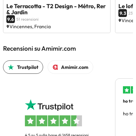
Le Terracotta - T2 Design - Métro, Rer
Le lof
& Jardin
9.3
23 r
9.6
51 recensioni
Vincen
Vincennes, Francia
Recensioni su Amimir.com
Trustpilot
Amimir.com
ho trv
affidab
ho tro
4.5 su 5 sulla base di 1658 recensioni