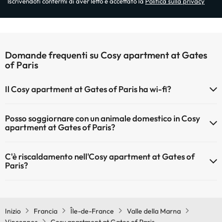
Iscrivendoti confermi di aver letto e accettato la
Politica sulla privacy
Domande frequenti su Cosy apartment at Gates
of Paris
Il Cosy apartment at Gates of Paris ha wi-fi?
Il Cosy apartment at Gates of Paris dispone di Wi-Fi.
Posso soggiornare con un animale domestico in Cosy
apartment at Gates of Paris?
Gli animali non sono ammessi a Cosy apartment at Gates of Paris.
C'è riscaldamento nell'Cosy apartment at Gates of
Paris?
Sì, l'Cosy apartment at Gates of Paris dispone di riscaldamento nelle
aree comuni
Inizio
Francia
Île-de-France
Valle della Marna