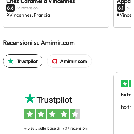
Chez Caramel à Vincennes
Appart
8.6
8.1
26 recensioni
37 r
Vincennes, Francia
Vincen
Recensioni su Amimir.com
Trustpilot
Amimir.com
ho trv
affidab
ho tro
4.5 su 5 sulla base di 1707 recensioni