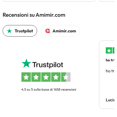
Recensioni su Amimir.com
Trustpilot
Amimir.com
ho trv
affidab
ho tro
4.5 su 5 sulla base di 1658 recensioni
Lucia