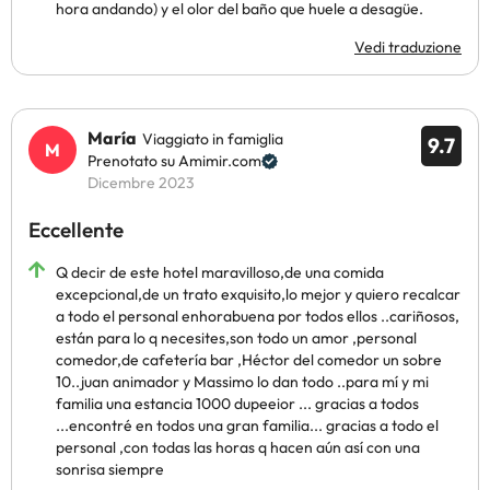
hora andando) y el olor del baño que huele a desagüe.
Vedi traduzione
María
Viaggiato in famiglia
9.7
Prenotato su Amimir.com
Dicembre 2023
Eccellente
Q decir de este hotel maravilloso,de una comida
excepcional,de un trato exquisito,lo mejor y quiero recalcar
a todo el personal enhorabuena por todos ellos ..cariñosos,
están para lo q necesites,son todo un amor ,personal
comedor,de cafetería bar ,Héctor del comedor un sobre
10..juan animador y Massimo lo dan todo ..para mí y mi
familia una estancia 1000 dupeeior ... gracias a todos
...encontré en todos una gran familia... gracias a todo el
personal ,con todas las horas q hacen aún así con una
sonrisa siempre