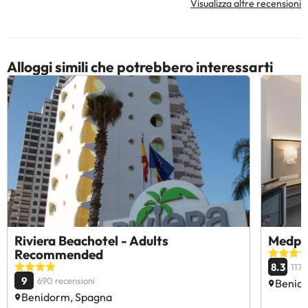
Visualizza altre recensioni
Alloggi simili che potrebbero interessarti
Riviera Beachotel - Adults
Medpl
Recommended
8.3
117 
9
690 recensioni
Benid
Benidorm, Spagna