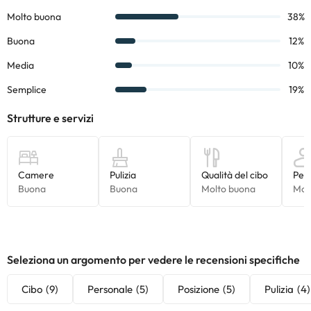
L'alloggio dista 600 metri a piedi dalla spiaggia di Levante e 1,2
km da Alamadraba Cove e dalla Grotta del Barbiere.
Prenota subito all'
Hotel Dynastic 4*
e goditi una vacanza o un
weekend rilassante con la famiglia.
Alcuni dei servizi indicati potrebbero essere a pagamento. Puoi
consultare le relative tariffe direttamente presso la struttura.
Tutte le informazioni presenti in questa pagina sono soggette a
modifiche da parte della struttura. Se hai dubbi, contattaci.
Seleziona un argomento per vedere le recensioni specifiche
Cibo
(9)
Personale
(5)
Posizione
(5)
Pulizia
(4)