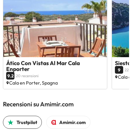
Ático Con Vistas Al Mar Cala
Siest
Enporter
9
22 r
9.2
20 recensioni
Cala e
Cala en Porter, Spagna
Recensioni su Amimir.com
Trustpilot
Amimir.com