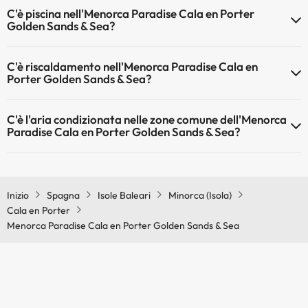
Gli animali non sono ammessi a Menorca Paradise Cala en Porter
C'è piscina nell'Menorca Paradise Cala en Porter
Golden Sands & Sea.
Golden Sands & Sea?
Sì, l'hotel ha una piscina (questo servizio può essere a pagamento).
C'è riscaldamento nell'Menorca Paradise Cala en
Qui potete trovare maggiori informazioni sulla piscina e sulle altri
Porter Golden Sands & Sea?
installazioni.
Sì, l'Menorca Paradise Cala en Porter Golden Sands & Sea dispone di
Piscina all'aperto (stagione estiva)
C'è l'aria condizionata nelle zone comune dell'Menorca
riscaldamento nelle aree comuni
Piscina all'aperto (tutta la stagione)
Paradise Cala en Porter Golden Sands & Sea?
Sì, Menorca Paradise Cala en Porter Golden Sands & Sea dispone di
aria condizionata nelle aree comuni.
Inizio
Spagna
Isole Baleari
Minorca (Isola)
Cala en Porter
Menorca Paradise Cala en Porter Golden Sands & Sea