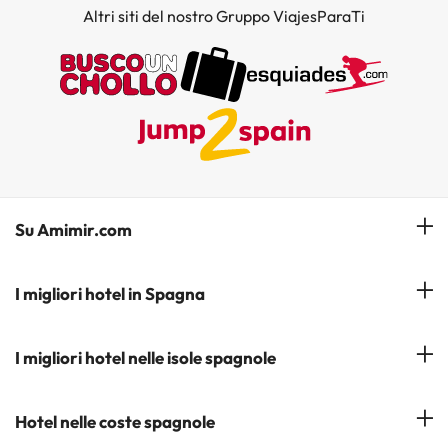
Altri siti del nostro Gruppo ViajesParaTi
Su Amimir.com
Il Nostro Team
I migliori hotel in Spagna
La mia prenotazione
Hotel a Salou
I migliori hotel nelle isole spagnole
Iscrivetevi alla nostra newsletter
Hotel a Benidorm
Opinioni
Hotel a Tenerife
Hotel nelle coste spagnole
Hotel a Cádiz