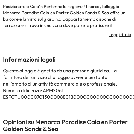
Posizionato a Cala'n Porter nella regione Minorca, l’alloggio
Menorca Paradise Cala en Porter Golden Sands & Sea offre un
balcone e la vista sul giardino. L'appartamento dispone di
terrazza e si trova in una zona dove potrete praticare il
canottaggio e il ciclismo. Questo appartamento con aria
condizionata comprende 2 camere da letto, un soggiorno, una
cucina con utensili più frigorifero, e 1 bagno con doccia e
asciugacapelli. Presso questo appartamento troverete
asciugamani e lenzuola tra i servizi offerti. Questo appartamento
Informazioni legali
offre un’area giochi per bambini. Potrete fare un tuffo nella
piscina all’aperto, praticare l’escursionismo o lo snorkeling,
Questo alloggio è gestito da una persona giuridica. La
oppure rilassarvi in giardino. Cala en Porter è a 400 metri da
fornitura del servizio di alloggio avviene pertanto
Menorca Paradise Cala en Porter Golden Sands & Sea, mentre
nell'ambito di un'attività commerciale o professionale.
Porto di Mahón si trova a 14 km dalla struttura. Aeroporto di
Numero di licenza: APM2061,
Minorca si trova a 11 km di distanza.
ESFCTU000007013000088018000000000000000000
La struttura non è disponibile per feste di addio al
nubilato/celibato o simili. Siete pregati di comunicare in anticipo a
l'orario in cui prevedete di arrivare. Potrete inserire questa
informazione nella sezione Richieste Speciali al momento della
Opinioni su Menorca Paradise Cala en Porter
prenotazione, o contattare la struttura utilizzando i recapiti
Golden Sands & Sea
riportati nella conferma della prenotazione. Struttura gestita da