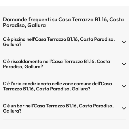
Domande frequenti su Casa Terrazzo B1.16, Costa
Paradiso, Gallura
C'è piscina nell'Casa Terrazzo B1.16, Costa Paradiso,
Gallura?
Sì, l'hotel ha una piscina (questo servizio può essere a pagamento).
C'è riscaldamento nell'Casa Terrazzo B1.16, Costa
Qui potete trovare maggiori informazioni sulla piscina e sulle altri
Paradiso, Gallura?
installazioni.
Sì, l'Casa Terrazzo B1.16, Costa Paradiso, Gallura dispone di
Piscina all'aperto (stagione estiva)
C'è l'aria condizionata nelle zone comune dell'Casa
riscaldamento nelle aree comuni
Terrazzo B1.16, Costa Paradiso, Gallura?
Sì, Casa Terrazzo B1.16, Costa Paradiso, Gallura dispone di aria
C'è un bar nell'Casa Terrazzo B1.16, Costa Paradiso,
condizionata nelle aree comuni.
Gallura?
Sì, Casa Terrazzo B1.16, Costa Paradiso, Gallura ha un bar.