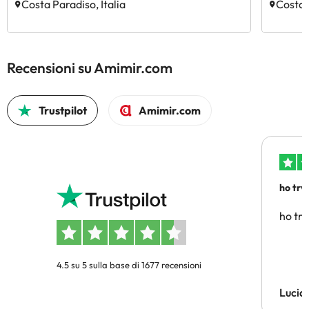
Costa Paradiso, Italia
Costa 
Recensioni su Amimir.com
Trustpilot
Amimir.com
ho trv
affidab
ho tro
4.5 su 5 sulla base di 1677 recensioni
Lucia