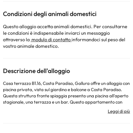
Condizioni degli animali domestici
Questo alloggio accetta animali domestici. Per consultarne
le condizioni è indispensabile inviarci un messaggio
attraverso la
modulo di contatto
informandoci sul peso del
vostro animale domestico.
Descrizione dell'alloggio
Casa terrazzo B1.16, Costa Paradiso, Gallura offre un alloggio con
piscina privata, vista sul giardino e balcone a Costa Paradiso.
Questa struttura fronte spiaggia presenta una piscina all’aperto
stagionale, una terrazza e un bar. Questo appartamento con
aria condizionata comprende 1 camera da letto, un soggiorno,
una cucina con utensili, frigorifero e macchina da caffè, e 1 bagno
con bidet e doccia. Questo appartamento dispone di un
parcheggio privato gratuito. Spiaggia di Li Cossi è a 2,5 km da