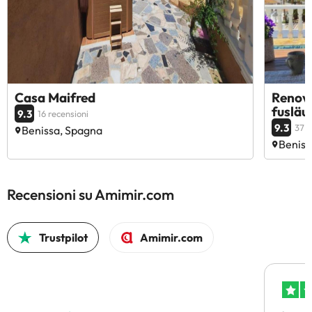
Casa Maifred
Renovi
fusläu
9.3
16 recensioni
9.3
37 r
Benissa, Spagna
Beniss
Recensioni su Amimir.com
Trustpilot
Amimir.com