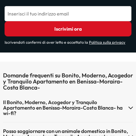
Inserisci il tuo indirizzo email
Iscrivimi ora
Iscrivendoti confermi di aver letto e accettato la
Politica sulla privacy
Domande frequenti su Bonito, Moderno, Acogedor
y Tranquilo Apartamento en Benissa-Moraira-
Costa Blanca-
Il Bonito, Moderno, Acogedor y Tranquilo
Apartamento en Benissa-Moraira-Costa Blanca- ha
wi-fi?
Il Bonito, Moderno, Acogedor y Tranquilo Apartamento en Benissa-
Posso soggiornare con un animale domestico in Bonito,
Moraira-Costa Blanca- dispone di Wi-Fi.