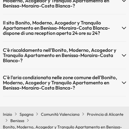
Moderno, Acogedor y Tranquilo Apartamento en
Benissa-Moraira-Costa Blanca-?
Gli animali non sono ammessi a Bonito, Moderno, Acogedor y
Il sito Bonito, Moderno, Acogedor y Tranquilo
Tranquilo Apartamento en Benissa-Moraira-Costa Blanca-.
Apartamento en Benissa-Moraira-Costa Blanca-
dispone di una reception aperta 24 ore su 24?
Sì, l'Bonito, Moderno, Acogedor y Tranquilo Apartamento en
C'è riscaldamento nell'Bonito, Moderno, Acogedor y
Benissa-Moraira-Costa Blanca- ha una reception aperta 24 ore su
Tranquilo Apartamento en Benissa-Moraira-Costa
24
Blanca-?
Sì, l'Bonito, Moderno, Acogedor y Tranquilo Apartamento en
C'è l'aria condizionata nelle zone comune dell'Bonito,
Benissa-Moraira-Costa Blanca- dispone di riscaldamento nelle aree
Moderno, Acogedor y Tranquilo Apartamento en
comuni
Benissa-Moraira-Costa Blanca-?
Sì, Bonito, Moderno, Acogedor y Tranquilo Apartamento en
Benissa-Moraira-Costa Blanca- dispone di aria condizionata nelle
aree comuni.
Inizio
Spagna
Comunità Valenciana
Provincia di Alicante
Benissa
Bonito, Moderno, Acogedor y Tranquilo Apartamento en Benissa-