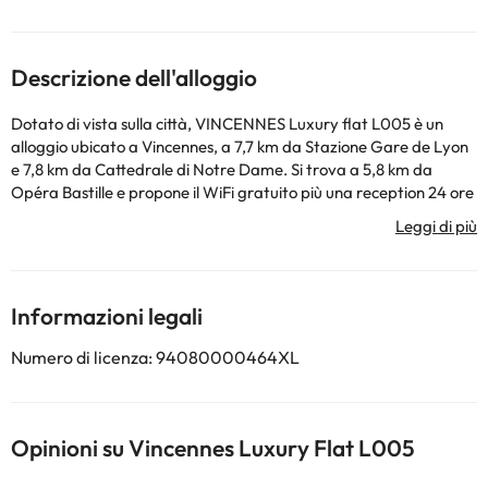
Descrizione dell'alloggio
Dotato di vista sulla città, VINCENNES Luxury flat L005 è un
alloggio ubicato a Vincennes, a 7,7 km da Stazione Gare de Lyon
e 7,8 km da Cattedrale di Notre Dame. Si trova a 5,8 km da
Opéra Bastille e propone il WiFi gratuito più una reception 24 ore
su 24. Questo appartamento comprende 1 camera da letto, un
soggiorno, una cucina con utensili, frigorifero e macchina da
caffè, e 1 bagno con vasca o doccia e set di cortesia. Presso
questo appartamento troverete asciugamani e lenzuola tra i
servizi disponibili. Centre Pompidou è a 7,9 km da questo
Informazioni legali
appartamento, mentre Sainte-Chapelle si trova a 8,1 km dalla
struttura. Aeroporto di Parigi Orly si trova a 20 km di distanza.
Numero di licenza: 94080000464XL
Al check-in gli ospiti devono esibire un documento d'identità con
foto e una carta di credito. Siete pregati di notare che le
Richieste Speciali sono soggette a disponibilità, e potrebbero
comportare l'addebito di un supplemento. Siete pregati di
Opinioni su Vincennes Luxury Flat L005
comunicare in anticipo a l'orario in cui prevedete di arrivare.