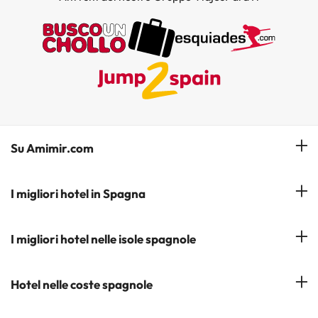
Su Amimir.com
Il Nostro Team
I migliori hotel in Spagna
La mia prenotazione
Hotel a Salou
I migliori hotel nelle isole spagnole
Iscrivetevi alla nostra newsletter
Hotel a Benidorm
Opinioni
Hotel a Tenerife
Hotel nelle coste spagnole
Hotel a Cádiz
Hotel a Ibiza