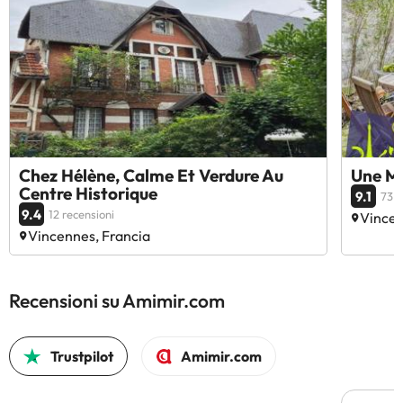
Chez Hélène, Calme Et Verdure Au
Une M
Centre Historique
9.1
73 r
9.4
12 recensioni
Vincen
Vincennes, Francia
Recensioni su Amimir.com
Trustpilot
Amimir.com