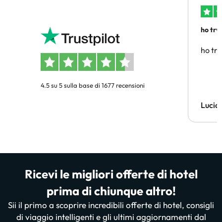
ho trv
affidab
ho tro
4.5 su 5 sulla base di 1677 recensioni
Lucia
Ricevi le migliori offerte di hotel
prima di chiunque altro!
Sii il primo a scoprire incredibili offerte di hotel, consigli
di viaggio intelligenti e gli ultimi aggiornamenti dal