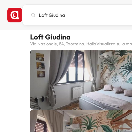
Cerca
città,
hotel
o
Loft Giudina
destinazione
Via Nazionale, 84, Taormina, Italia
Visualizza sulla 