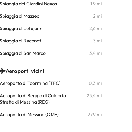
Spiaggia dei Giardini Naxos
1,9 mi
Spiaggia di Mazzeo
2 mi
Spiaggia di Letojanni
2,6 mi
Spiaggia di Recanati
3 mi
Spiaggia di San Marco
3,4 mi
Aeroporti vicini
Aeroporto di Taormina (TFC)
0,3 mi
Aeroporto di Reggio di Calabria -
25,4 mi
Stretto di Messina (REG)
Aeroporto di Messina (QME)
27,9 mi