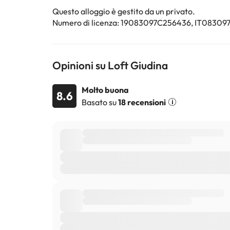
Alcuni dei servizi indicati potrebbero essere a pagame
Questo alloggio è gestito da un privato.
sono soggette a modifiche da parte della struttura. S
Numero di licenza: 19083097C256436, IT083
Opinioni su Loft Giudina
Molto buona
8.6
Basato su
18 recensioni