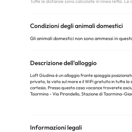
Tutte le distanze sono calcolate in linea retta. Le
Condizioni degli animali domestici
Gli animali domestici non sono ammessi in questa
Descrizione dell'alloggio
Loft Giudina è un alloggio fronte spiaggia posizionat
privata, la vista sul mare e il WiFi gratuito in tutta la struttura. Questa casa vacanze con 1 camera da letto e aria condizionata presenta 1 bagno
cortesia. Presso questa casa vacanze troverete asciugamani e lenzuola a disposizione. I luoghi di interess
Taormina - Via Pirandello, Stazione di Taormina-Gia
La struttura non è disponibile per feste di addio al nubilato/celibato o simili. 
questa informazione nella sezione Richieste Speciali a
Al check-in gli ospiti devono esibire un documento d'id
potrebbero comportare l'addebito di un supplemento.
Informazioni legali