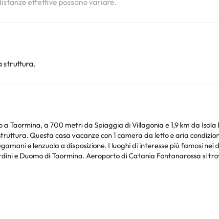
 distanze effettive possono variare.
 struttura.
o a Taormina, a 700 metri da Spiaggia di Villagonia e 1,9 km da Isola
 con bidet, doccia e set di
e più famosi nei dintorni di questa casa vacanze includono Funivia di
rdini e Duomo di Taormina. Aeroporto di Catania Fontanarossa si tro
Siete pregati di comunicare in anticipo a l'orario in cui prevedete di arrivare. Potrete inserire
l momento della prenotazione, o contattare la struttura utilizzando i
entità con foto e una carta di credito. Siete pregati di notare che le R
 Struttura gestita da un host privato