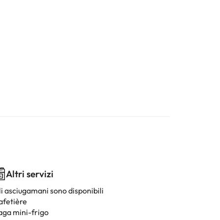
Altri servizi
li asciugamani sono disponibili
afetière
aga mini-frigo