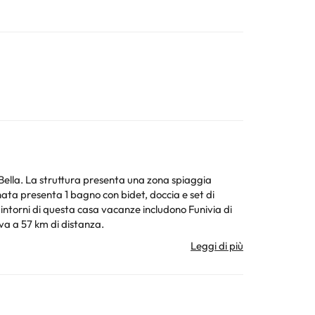
 Bella. La struttura presenta una zona spiaggia
va a 57 km di distanza.
 recapiti riportati nella conferma della prenotazione.
ichieste Speciali sono soggette a disponibilità, e