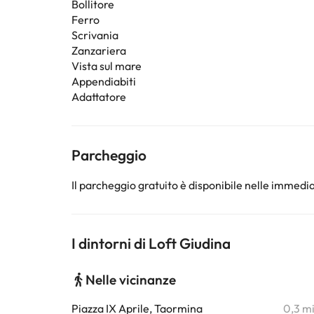
Bollitore
Ferro
Scrivania
Zanzariera
Vista sul mare
Appendiabiti
Adattatore
Parcheggio
Il parcheggio gratuito è disponibile nelle immedia
I dintorni di Loft Giudina
Nelle vicinanze
Piazza IX Aprile, Taormina
0,3 m