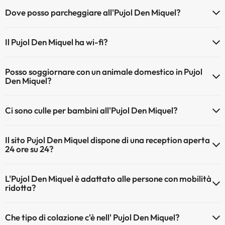
Dove posso parcheggiare all'Pujol Den Miquel?
Se soggiorni all'Pujol Den Miquel hai queste posibilità di parcheggio
Il Pujol Den Miquel ha wi-fi?
(sogetto a disponibilità)
Il Pujol Den Miquel ha wi-fi gratuita a pagamento.
Parcheggio interno a pagamento
Posso soggiornare con un animale domestico in Pujol
Il Pujol Den Miquel wi-fi.
Parcheggio esterno a pagamento
Den Miquel?
Gli animali domestici sono ammessi al Pujol Den Miquel (su richiesta e
Ci sono culle per bambini all'Pujol Den Miquel?
pagamento diretto in hotel). Verifica le condizioni.
Il Pujol Den Miquel dispone di culle disponibili a pagamento diretto in
Il sito Pujol Den Miquel dispone di una reception aperta
hotel (richiedere prima di iniziare il viaggio).
24 ore su 24?
Sì, l'Pujol Den Miquel ha una reception aperta 24 ore su 24
L'Pujol Den Miquel è adattato alle persone con mobilità
ridotta?
Sì, Pujol Den Miquel è adattato per le persone con mobilità ridotta.
Che tipo di colazione c'è nell' Pujol Den Miquel?