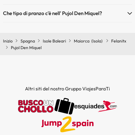
Se soggiorni su Pujol Den Miquel potrai gustare una colazione a
Che tipo di pranzo c'è nell' Pujol Den Miquel?
buffet.
Se soggiorni su Pujol Den Miquel potrai gustare un pasto a buffet.
Inizio
Spagna
Isole Baleari
Maiorca (Isola)
Felanitx
Pujol Den Miquel
Altri siti del nostro Gruppo ViajesParaTi