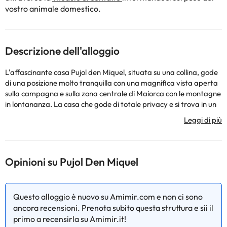
vostro animale domestico.
Descrizione dell'alloggio
L'affascinante casa Pujol den Miquel, situata su una collina, gode
di una posizione molto tranquilla con una magnifica vista aperta
sulla campagna e sulla zona centrale di Maiorca con le montagne
in lontananza. La casa che gode di totale privacy e si trova in un
piccolo gruppo di tre case. Pujol den Miquel è una meravigliosa
casa di campagna completamente ristrutturata in uno splendido
stile rustico tradizionale. La casa, che gode di molta luce
naturale, ha i tipici soffitti con travi a vista e una bella facciata
originale parzialmente rivestita in pietra. Dall'ingresso, a doppia
Opinioni su Pujol Den Miquel
altezza e molto luminoso, si accede ad un ambiente aperto dove
si trovano il soggiorno e la cucina. La cucina è ben attrezzata e
dispone di un tavolo per i pasti. Dal confortevole soggiorno si
Questo alloggio è nuovo su Amimir.com e non ci sono
accede direttamente al patio e alla piscina. Il piano terra ha una
ancora recensioni. Prenota subito questa struttura e sii il
camera con due letti singoli e un bagno con doccia. Dal salone una
primo a recensirla su Amimir.it!
scala con una bella ringhiera in ferro battuto conduce al primo