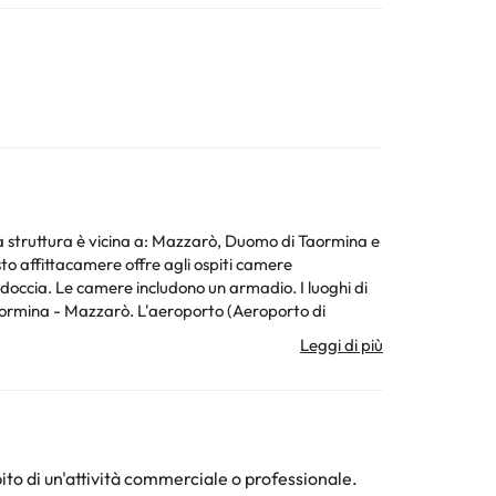
La struttura è vicina a: Mazzarò, Duomo di Taormina e
. Le camere includono un armadio. I luoghi di
 Taormina - Mazzarò. L'aeroporto (Aeroporto di
dalla struttura.
e arrival are subject to confirmation by the
 recapiti riportati nella conferma della prenotazione.
ichieste Speciali sono soggette a disponibilità, e
ito di un'attività commerciale o professionale.