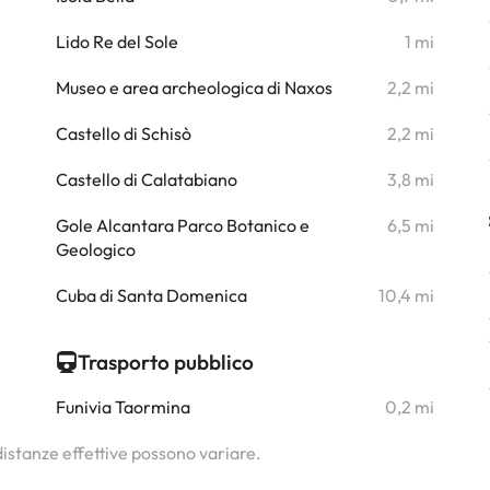
i
Lido Re del Sole
1 mi
i
Museo e area archeologica di Naxos
2,2 mi
i
Castello di Schisò
2,2 mi
i
Castello di Calatabiano
3,8 mi
i
Gole Alcantara Parco Botanico e
6,5 mi
Geologico
i
Cuba di Santa Domenica
10,4 mi
Trasporto pubblico
Funivia Taormina
0,2 mi
 distanze effettive possono variare.