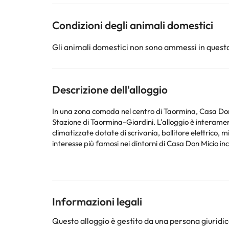
Condizioni degli animali domestici
Gli animali domestici non sono ammessi in questa
Descrizione dell'alloggio
In una zona comoda nel centro di Taormina, Casa Don 
Stazione di Taormina-Giardini. L'alloggio è interamente non fumatori ed è 
climatizzate dotate di scrivania, bollitore elettrico, mi
interesse più famosi nei dintorni di Casa Don Micio in
Catania Fontanarossa) è a 59 km di distanza, e per 
Please note that a surcharge applies for arrivals afte
property. The latest possible check-in, even if paying the surcharge, is 00:30.
questa informazione nella sezione Richieste Speciali a
Al check-in gli ospiti devono esibire un documento d'id
Informazioni legali
potrebbero comportare l'addebito di un supplement
Questo alloggio è gestito da una persona giuridica