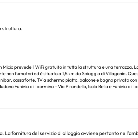
 struttura.
Micio prevede il WiFi gratuito in tutta la struttura e una terrazza. 
situato a 1,5 km da Spiaggia di Villagonia. Questo affittacamere offre agli ospiti camere
nibar, cassaforte, TV a schermo piatto, balcone e bagno privato con doccia
cludono Funivia di Taormina - Via Pirandello, Isola Bella e Funivia di
raggiungerlo c’è una navetta aeroportuale a pagamento organizzata 
r check-in hours: - EUR 20 from 22:00 until 00:30 All requests for lat
Siete pregati di comunicare in anticipo a l'orario in cui prevedete di arrivare. Potrete inserire
l momento della prenotazione, o contattare la struttura utilizzando i
entità con foto e una carta di credito. Siete pregati di notare che le R
o.
. La fornitura del servizio di alloggio avviene pertanto nell'amb