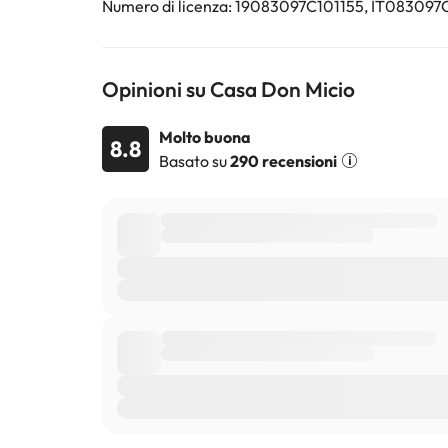
Numero di licenza: 19083097C101155, IT0830
Alcuni dei servizi indicati potrebbero essere a pagame
sono soggette a modifiche da parte della struttura. S
Opinioni su Casa Don Micio
Molto buona
8.8
Basato su
290 recensioni