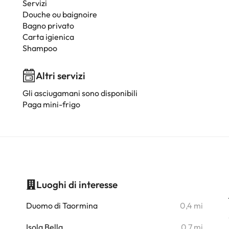
Servizi
Douche ou baignoire
Bagno privato
Carta igienica
Shampoo
Altri servizi
Gli asciugamani sono disponibili
Paga mini-frigo
Luoghi di interesse
i
Duomo di Taormina
0,4 mi
i
Isola Bella
0,7 mi