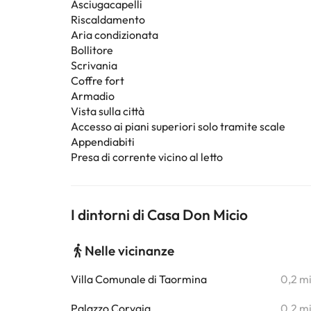
Asciugacapelli
Riscaldamento
Aria condizionata
Bollitore
Scrivania
Coffre fort
Armadio
Vista sulla città
Accesso ai piani superiori solo tramite scale
Appendiabiti
Presa di corrente vicino al letto
I dintorni di Casa Don Micio
Nelle vicinanze
Villa Comunale di Taormina
0,2 m
Palazzo Corvaja
0,2 m