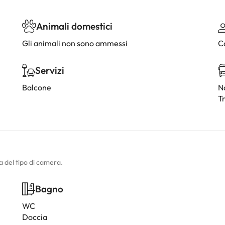
Animali domestici
Gli animali non sono ammessi
C
Servizi
Balcone
Na
T
a del tipo di camera.
Bagno
WC
Doccia