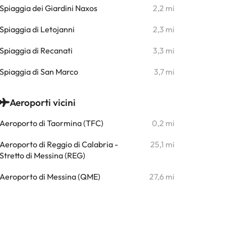
Spiaggia dei Giardini Naxos
2,2 mi
Spiaggia di Letojanni
2,3 mi
Spiaggia di Recanati
3,3 mi
Spiaggia di San Marco
3,7 mi
Aeroporti vicini
Aeroporto di Taormina (TFC)
0,2 mi
Aeroporto di Reggio di Calabria -
25,1 mi
Stretto di Messina (REG)
Aeroporto di Messina (QME)
27,6 mi