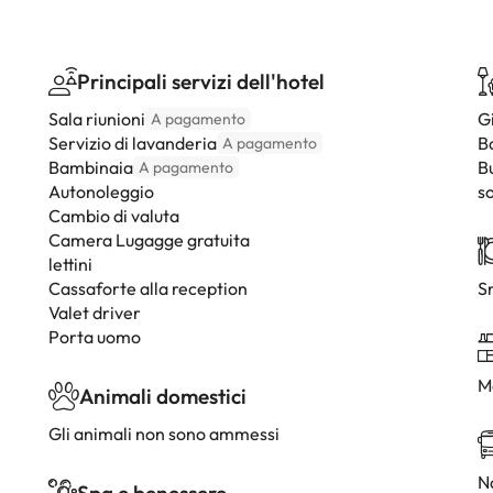
Principali servizi dell'hotel
Sala riunioni
G
A pagamento
Servizio di lavanderia
B
A pagamento
Bambinaia
B
A pagamento
Autonoleggio
so
Cambio di valuta
Camera Lugagge gratuita
lettini
Cassaforte alla reception
S
Valet driver
Porta uomo
M
Animali domestici
Gli animali non sono ammessi
Na