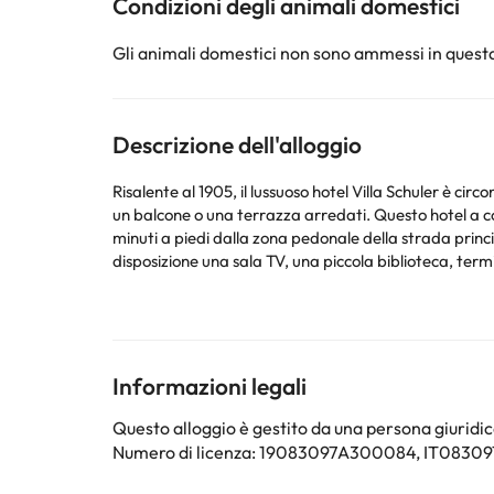
Condizioni degli animali domestici
Gli animali domestici non sono ammessi in questa
Descrizione dell'alloggio
Risalente al 1905, il lussuoso hotel Villa Schuler è ci
un balcone o una terrazza arredati. Questo hotel a co
minuti a piedi dalla zona pedonale della strada princi
disposizione una sala TV, una piccola biblioteca, termi
terrazza panoramica con vista sulla costa o diretta
Alcuni dei servizi dettagliati possono essere pagati. Pu
proprio servizio di ristorazione in base alle esigenze
Informazioni legali
Questo alloggio è gestito da una persona giuridica
Alcuni dei servizi indicati potrebbero essere a pagame
Numero di licenza: 19083097A300084, IT083
sono soggette a modifiche da parte della struttura. S