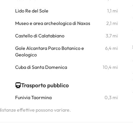
i
Lido Re del Sole
1,1 mi
i
Museo e area archeologica di Naxos
2,1 mi
i
Castello di Calatabiano
3,7 mi
i
Gole Alcantara Parco Botanico e
6,4 mi
Geologico
i
Cuba di Santa Domenica
10,4 mi
Trasporto pubblico
Funivia Taormina
0,3 mi
 distanze effettive possono variare.