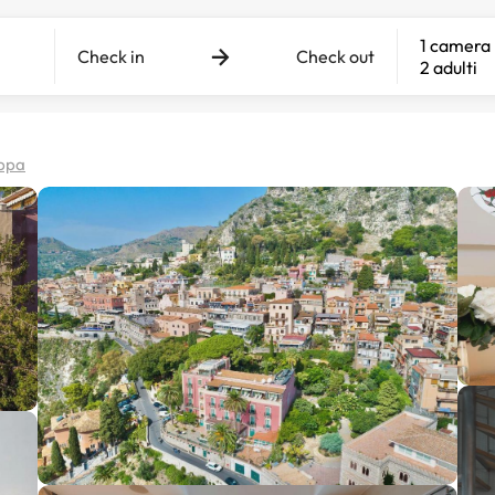
1 camera
Check in
Check out
2 adulti
appa