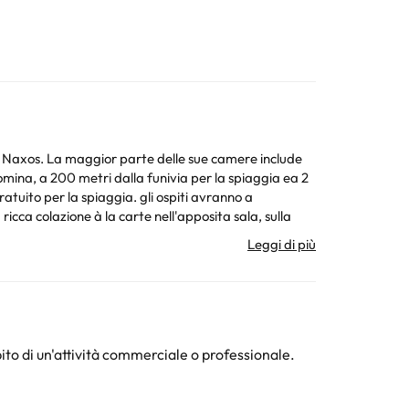
ia di Naxos. La maggior parte delle sue camere include
mina, a 200 metri dalla funivia per la spiaggia ea 2
atuito per la spiaggia. gli ospiti avranno a
ricca colazione à la carte nell'apposita sala, sulla
ruttura ricettiva può modificare il modo in cui offre il
a ricettiva.
ito di un'attività commerciale o professionale.
ura. Tutte le informazioni presenti in questa pagina