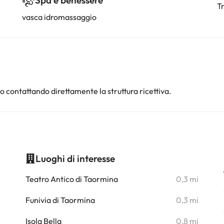
Spa e benessere
T
vasca idromassaggio
po contattando direttamente la struttura ricettiva.
Luoghi di interesse
i
Teatro Antico di Taormina
0,3 mi
i
Funivia di Taormina
0,3 mi
i
Isola Bella
0,8 mi