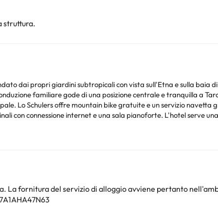
 struttura.
rcondato dai propri giardini subtropicali con vista sull'Etna e sulla ba
nduzione familiare gode di una posizione centrale e tranquilla a Taro
pale. Lo Schulers offre mountain bike gratuite e un servizio navetta gr
nali con connessione internet e una sala pianoforte. L'hotel serve una 
mente in camera.
oi controllare le loro tariffe direttamente presso lo stabilimento. La st
. Queste informazioni sono soggette a modifiche da parte della struttur
. La fornitura del servizio di alloggio avviene pertanto nell'amb
nto. Puoi consultare le relative tariffe direttamente presso la strutt
097A1AHA47N63
e hai dubbi, contattaci.