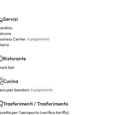
Servizi
iardino
alcone
usiness Center
A pagamento
lario
Ristorante
nack bar
Cucina
enu per bambini
A pagamento
Trasferimenti / Trasferimento
vetta per l'aeroporto (verifica tariffa)