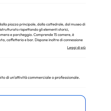
 dalla piazza principale, dalla cattedrale, dal museo di
strutturato rispettando gli elementi storici,
in camera e parcheggio. Comprende 15 camere, è
uta, caffetteria e bar. Dispone inoltre di connessione
Le camere dispongono inoltre di bagni privati in
o e dipinti ad olio.. Le camere dispongono di letti a
a regolabile autonomamente e cassetta di sicurezza. La
 e ombrelloni sulla terrazza. Inoltre, gli ospiti
entale, mentre pranzo e cena sono disponibili à la
ito di un'attività commerciale o professionale.
ruttura ricettiva può modificare il modo in cui offre il
a ricettiva.
ura. Tutte le informazioni presenti in questa pagina