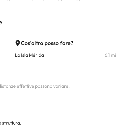
e
Cos'altro posso fare?
i
La Isla Mérida
6,1 mi
i
i
 distanze effettive possono variare.
 struttura.