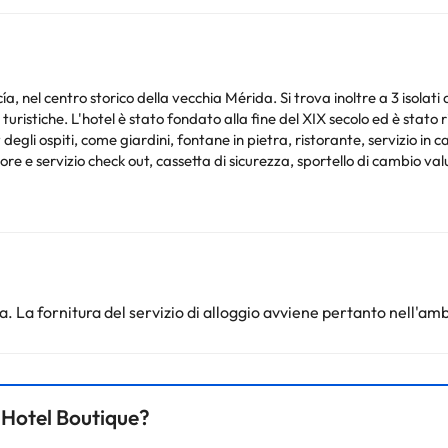
ía, nel centro storico della vecchia Mérida. Si trova inoltre a 3 isolati
istiche. L'hotel è stato fondato alla fine del XIX secolo ed è stato ri
degli ospiti, come giardini, fontane in pietra, ristorante, servizio 
re e servizio check out, cassetta di sicurezza, sportello di cambio val
e camere d'albergo i pavimenti sono in pasta francese mista a legno. 
rcellana inglese, doccia, asciugacapelli, ferro battuto lavorato a man
efono con linea diretta, radio, connessione Internet, aria condizionat
zza. L'hotel dispone di una piscina all'aperto, nonché di sedie a sdraio
i termali disponibili. Ogni mattina viene servita una colazione contin
. La fornitura del servizio di alloggio avviene pertanto nell'amb
oi controllare le loro tariffe direttamente presso lo stabilimento. La st
. Queste informazioni sono soggette a modifiche da parte della struttur
a Hotel Boutique?
nto. Puoi consultare le relative tariffe direttamente presso la strutt
e hai dubbi, contattaci.