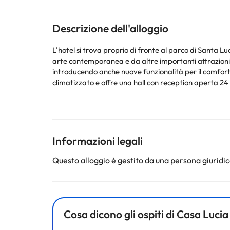
Descrizione dell'alloggio
L'hotel si trova proprio di fronte al parco di Santa Luc
arte contemporanea e da altre importanti attrazioni tur
introducendo anche nuove funzionalità per il comfort 
climatizzato e offre una hall con reception aperta 24 o
Internet WiFi, servizio lavanderia e parcheggio. Nell
pietra di Cantera messicana con vasche da bagno in po
due piazze o king size, TV via satellite/via cavo, tel
dotazione è completata da minibar, set da stiro e terra
possono farsi coccolare dai massaggi e dai trattament
Informazioni legali
carte.
Questo alloggio è gestito da una persona giuridica
Alcuni dei servizi dettagliati possono essere pagati. Pu
proprio servizio di ristorazione in base alle esigenze
Cosa dicono gli ospiti di Casa Luci
Alcuni dei servizi indicati potrebbero essere a pagame
sono soggette a modifiche da parte della struttura. S