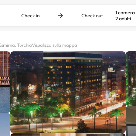
1 camera
Check in
Check out
2 adulti
Esmirna, Turchia
Visualizza sulla mappa