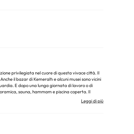
ione privilegiata nel cuore di questa vivace città. Il
 Anche il bazar di Kemeraltı e alcuni musei sono vicini
guardia. E dopo una lunga giornata di lavoro o di
 panoramica, sauna, hammam e piscina coperta. Il
nge bar dell'attico è il posto migliore per concludere la
truttura ricettiva può modificare il modo in cui offre il
a ricettiva.