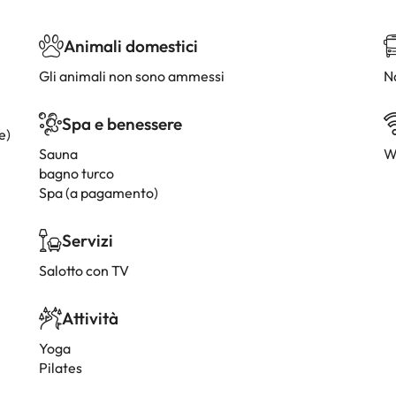
Animali domestici
Gli animali non sono ammessi
Na
Spa e benessere
e)
Sauna
W
bagno turco
Spa (a pagamento)
Servizi
Salotto con TV
Attività
Yoga
Pilates