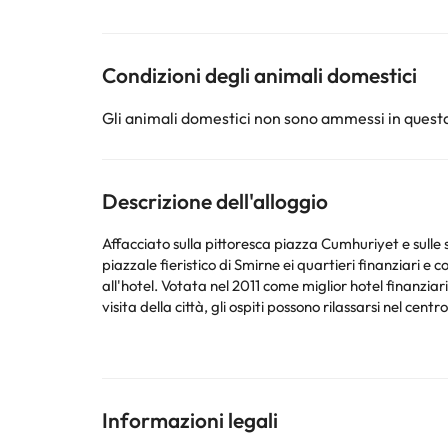
Condizioni degli animali domestici
Gli animali domestici non sono ammessi in questa
Descrizione dell'alloggio
Affacciato sulla pittoresca piazza Cumhuriyet e sulle s
piazzale fieristico di Smirne ei quartieri finanziari e
all'hotel. Votata nel 2011 come miglior hotel finanzia
visita della città, gli ospiti possono rilassarsi nel 
ristorante in stile moderno offre anche viste incredibil
giornata come merita. Indubbiamente, la scelta perfett
Alcuni dei servizi dettagliati possono essere pagati
. P
Informazioni legali
proprio servizio di ristorazione in base alle esigenze