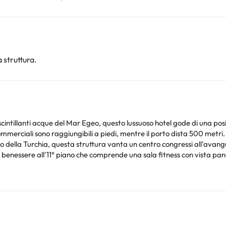
 struttura.
cintillanti acque del Mar Egeo, questo lussuoso hotel gode di una posiz
 commerciali sono raggiungibili a piedi, mentre il porto dista 500 metri.
rio della Turchia, questa struttura vanta un centro congressi all'avan
centro benessere all'11° piano che comprende una sala fitness con vista
i e delizia i commensali con la sua cucina turca e internazionale. Il lou
a per clienti business e turisti.
uoi controllare le loro tariffe direttamente presso lo stabilimento. La s
. Queste informazioni sono soggette a modifiche da parte della struttur