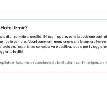
nto. Puoi consultare le relative tariffe direttamente presso la strutt
e hai dubbi, contattaci.
 Hotel Izmir?
 e di un servizio di qualità. Gli ospiti apprezzano la posizione centrale
 comfort delle camere. Alcuni commenti menzionano che le camere hann
ostante ciò, l'esperienza complessiva è positiva, ideale per i viaggiat
ggiorno in città!
to e riassunto le recensioni dei clienti esterni con l'intelligenza arti