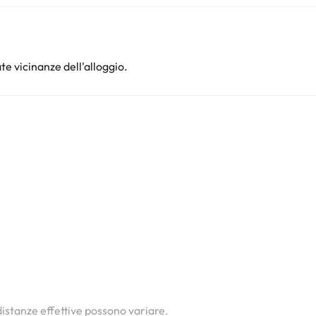
te vicinanze dell'alloggio.
i
i
i
 distanze effettive possono variare.