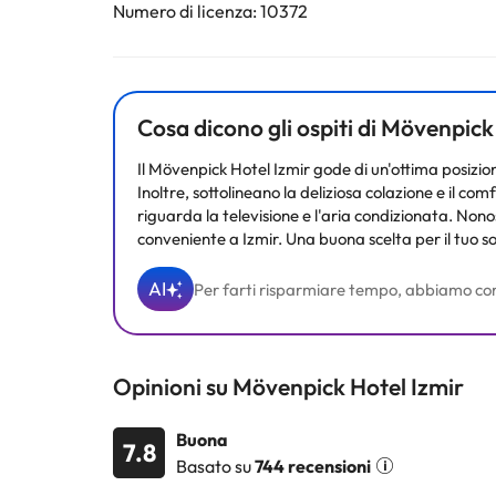
Numero di licenza: 10372
Alcuni dei servizi indicati potrebbero essere a pagame
sono soggette a modifiche da parte della struttura. S
Cosa dicono gli ospiti di Mövenpick
Il Mövenpick Hotel Izmir gode di un'ottima posizione
Inoltre, sottolineano la deliziosa colazione e il
riguarda la televisione e l'aria condizionata. Non
conveniente a Izmir. Una buona scelta per il tuo so
AI
Per farti risparmiare tempo, abbiamo compila
Opinioni su Mövenpick Hotel Izmir
Buona
7.8
Basato su
744 recensioni