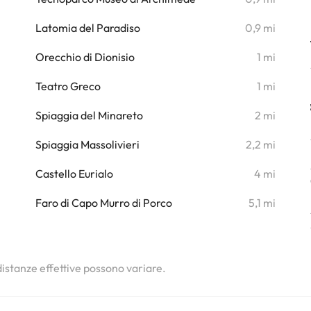
i
Latomia del Paradiso
0,9 mi
i
Orecchio di Dionisio
1 mi
Teatro Greco
1 mi
i
Spiaggia del Minareto
2 mi
i
Spiaggia Massolivieri
2,2 mi
i
Castello Eurialo
4 mi
i
Faro di Capo Murro di Porco
5,1 mi
i
 distanze effettive possono variare.