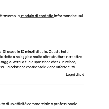
ttraverso la
modulo di contatto
informandoci sul
i Siracusa in 10 minuti di auto. Questo hotel
clette a noleggio e molte altre strutture ricreative
saggio. Avrai a tua disposizione check-in veloce,
. La colazione continentale viene offerta tutti i
o con i tuoi cari grazie alla connessione Internet Wi-
a, le pulizie disponibili tutti i giorni e la possibilità
ruttura ricettiva può modificare il modo in cui offre il
a ricettiva.
ito di un'attività commerciale o professionale.