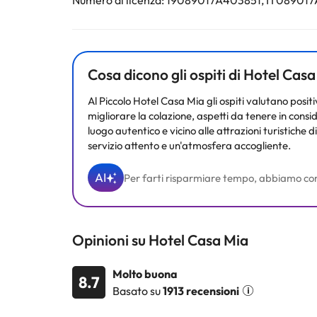
Numero di licenza: 19089017A403851, IT08901
Alcuni dei servizi indicati potrebbero essere a pagame
sono soggette a modifiche da parte della struttura. S
Cosa dicono gli ospiti di Hotel Cas
Al Piccolo Hotel Casa Mia gli ospiti valutano positi
migliorare la colazione, aspetti da tenere in conside
luogo autentico e vicino alle attrazioni turistiche 
servizio attento e un'atmosfera accogliente.
AI
Per farti risparmiare tempo, abbiamo compila
Opinioni su Hotel Casa Mia
Molto buona
8.7
Basato su
1913 recensioni