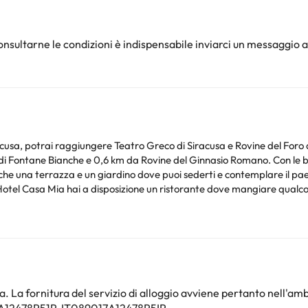
nsultarne le condizioni è indispensabile inviarci un messaggio a
acusa, potrai raggiungere Teatro Greco di Siracusa e Rovine del Foro d
i Fontane Bianche e 0,6 km da Rovine del Ginnasio Romano. Con le bici
nche una terrazza e un giardino dove puoi sederti e contemplare il pae
Hotel Casa Mia hai a disposizione un ristorante dove mangiare qualcosa
i sentirete a casa in una delle 22 camere climatizzate. Resta in contatt
o di articoli da toeletta firmati e bidet. I comfort includono una scrivani
oi controllare le loro tariffe direttamente presso lo stabilimento. La st
. Queste informazioni sono soggette a modifiche da parte della struttur
. La fornitura del servizio di alloggio avviene pertanto nell'amb