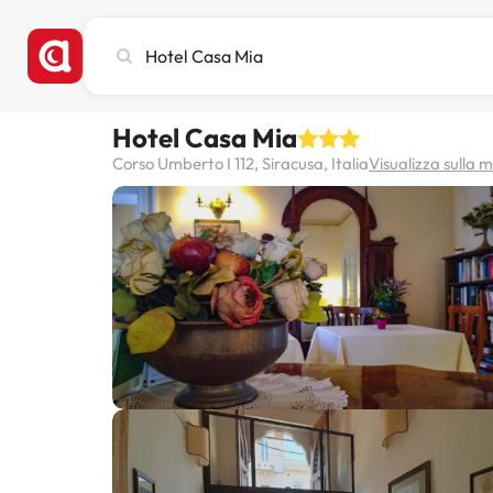
Cerca
città,
hotel
o
Hotel Casa Mia
destinazione
Corso Umberto I 112, Siracusa, Italia
Visualizza sulla