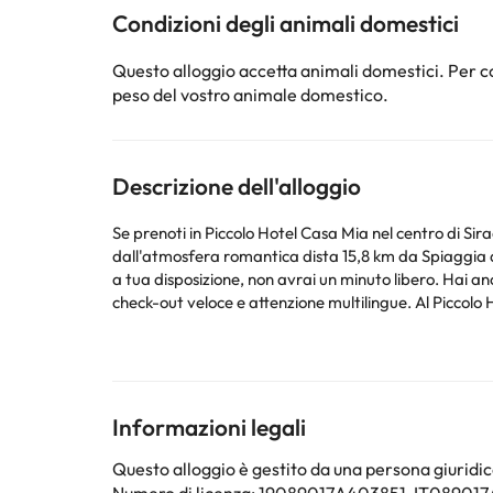
Condizioni degli animali domestici
Questo alloggio accetta animali domestici. Per co
peso del vostro animale domestico.
Descrizione dell'alloggio
Se prenoti in Piccolo Hotel Casa Mia nel centro di Sir
dall'atmosfera romantica dista 15,8 km da Spiaggia d
a tua disposizione, non avrai un minuto libero. Hai a
check-out veloce e attenzione multilingue. Al Piccolo 
giorni dalle 08:00 alle 10:00 a un costo aggiuntivo. V
Fi gratuita. I bagni privati con vasca o doccia dispongon
di richiedere culle o lettini gratuiti.
Informazioni legali
Alcuni dei servizi dettagliati possono essere pagati. Pu
proprio servizio di ristorazione in base alle esigenze
Questo alloggio è gestito da una persona giuridica