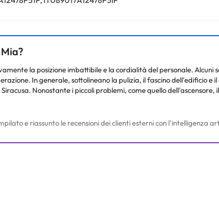
7A12478P51P, IT089017A12478P5IP
nto. Puoi consultare le relative tariffe direttamente presso la strutt
e hai dubbi, contattaci.
a Mia?
vamente la posizione imbattibile e la cordialità del personale. Alcuni s
razione. In generale, sottolineano la pulizia, il fascino dell'edificio e
di Siracusa. Nonostante i piccoli problemi, come quello dell'ascensore, 
to e riassunto le recensioni dei clienti esterni con l'intelligenza arti