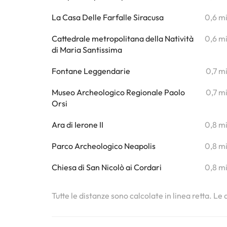
La Casa Delle Farfalle Siracusa
0,6 m
Cattedrale metropolitana della Natività
0,6 m
di Maria Santissima
Fontane Leggendarie
0,7 m
Museo Archeologico Regionale Paolo
0,7 m
Orsi
Ara di Ierone II
0,8 m
Parco Archeologico Neapolis
0,8 m
Chiesa di San Nicolò ai Cordari
0,8 m
Tutte le distanze sono calcolate in linea retta. Le