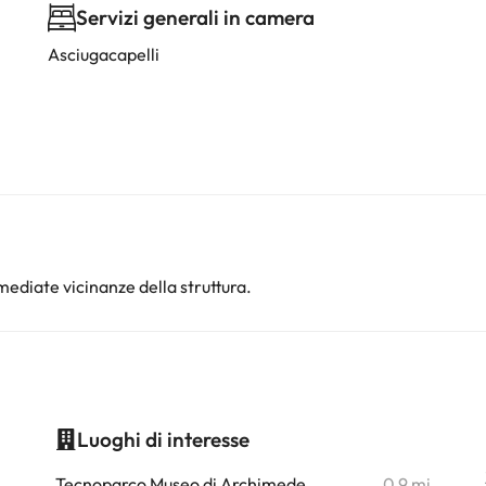
Servizi generali in camera
Asciugacapelli
ediate vicinanze della struttura.
Luoghi di interesse
i
Tecnoparco Museo di Archimede
0,9 mi