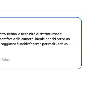
ura. Tutte le informazioni presenti in questa pagina
ottolineano la necessità di ristrutturare e
 il comfort delle camere. Ideale per chi cerca un
il soggiorno è soddisfacente per molti, con un
ficiale.