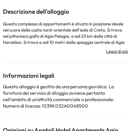
Descrizione dell'alloggio
Questo complesso di appartamenti è situato in posizione ideale
nel cuore della costa nord-orientale dell'isola di Creta. Si trova
nel pittoresco golfo di Agia Pelagia, a soli 23 km dalla città di
Heraklion. Si trova a soli 10 metri dalla spiaggia centrale di Agia
Pelagia. Questo fantastico complesso si trova a pochi passi dalla
stazione degli autobus locale. Questo complesso a conduzione
familiare dispone di 18 appartamenti, che offrono una vera e
propria seconda casa piena di lusso. Sono stati progettati per
entrare in contatto con l'ambiente naturale della zona, con toni
Informazioni legali
ocra e arredi in legno. Questo complesso offre una moltitudine di
strutture e servizi eccellenti, in grado di soddisfare le aspettative
Questo alloggio è gestito da una persona giuridica. La
dei viaggiatori più esigenti.
fornitura del servizio di alloggio avviene pertanto
nell'ambito di un'attività commerciale o professionale.
Numero di licenza: 1039K032A0048500
Alcuni dei servizi elencati possono essere
a pagamento.
Si prega
di verificare le tariffe direttamente con la struttura. La struttura
può modificare le modalità di offerta del servizio di ristorazione in
base alle esigenze. Queste informazioni sono soggette a
Opinioni su Anatoli Hotel Apartments Agia