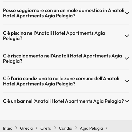
Il Anatoli Hotel Apartments Agia Pelagia dispone di Wi-Fi.
Posso soggiornare con un animale domestico in Anatoli
Hotel Apartments Agia Pelagia?
Gli animali non sono ammessi a Anatoli Hotel Apartments Agia
C'è piscina nell'Anatoli Hotel Apartments Agia
Pelagia.
Pelagia?
Sì, l'hotel ha una piscina (questo servizio può essere a pagamento).
C'è riscaldamento nell'Anatoli Hotel Apartments Agia
Qui potete trovare maggiori informazioni sulla piscina e sulle altri
Pelagia?
installazioni.
Sì, l'Anatoli Hotel Apartments Agia Pelagia dispone di riscaldamento
Piscina all'aperto (stagione estiva)
C'è l'aria condizionata nelle zone comune dell'Anatoli
nelle aree comuni
Hotel Apartments Agia Pelagia?
Sì, Anatoli Hotel Apartments Agia Pelagia dispone di aria
C'è un bar nell'Anatoli Hotel Apartments Agia Pelagia?
condizionata nelle aree comuni.
Sì, Anatoli Hotel Apartments Agia Pelagia ha un bar.
Inizio
Grecia
Creta
Candia
Agia Pelagia