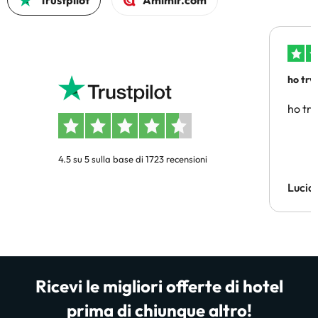
Trustpilot
Amimir.com
ho trv
affidab
ho tro
4.5 su 5 sulla base di 1723 recensioni
Lucia
Ricevi le migliori offerte di hotel
prima di chiunque altro!