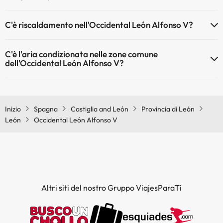
Sì, l'Occidental León Alfonso V ha una reception aperta 24 ore su 24
C'è riscaldamento nell'Occidental León Alfonso V?
Sì, l'Occidental León Alfonso V dispone di riscaldamento nelle aree
C'è l'aria condizionata nelle zone comune
comuni
dell'Occidental León Alfonso V?
Sì, Occidental León Alfonso V dispone di aria condizionata nelle
aree comuni.
Inizio
Spagna
Castiglia and León
Provincia di León
León
Occidental León Alfonso V
Altri siti del nostro Gruppo ViajesParaTi