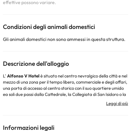
effettive possono variare.
Condizioni degli animali domestici
Gli animali domestici non sono ammessi in questa struttura.
Descrizione dell'alloggio
L'
Alfonso V Hotel
è situato nel centro nevralgico della città e nel
mezzo di una zona per il tempo libero, commerciale e degli affari,
una porta di accesso al centro storico con il suo quartiere umido
ea soli due passi dalla Cattedrale, la Collegiata di San Isidoro o la
Casa Botines, opera del grande Gaudí.
Situato in un edificio del 1923 e completamente ristrutturato nel
2019, con un'atmosfera rilassante e audace, ha un'imponente
cupola interna che sale dalla sala di ricevimento all'ottavo piano.
Arredamento moderno e confortevole nelle sue 62 camere,
Informazioni legali