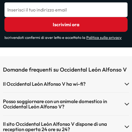
Inserisci il tuo indirizzo email
Iscrivimi ora
Iscrivendoti confermi di aver letto e accettato la
Politica sulla privacy
Domande frequenti su Occidental León Alfonso V
Il Occidental León Alfonso V ha wi-fi?
Il Occidental León Alfonso V dispone di Wi-Fi.
Posso soggiornare con un animale domestico in
Occidental León Alfonso V?
Gli animali non sono ammessi a Occidental León Alfonso V.
Il sito Occidental León Alfonso V dispone di una
reception aperta 24 ore su 24?