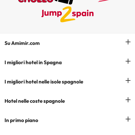
Su Amimir.com
Il Nostro Team
I migliori hotel in Spagna
La mia prenotazione
Hotel a Salou
I migliori hotel nelle isole spagnole
Iscrivetevi alla nostra newsletter
Hotel a Benidorm
Opinioni
Hotel a Tenerife
Hotel nelle coste spagnole
Hotel a Cádiz
Hotel a Ibiza
Hotel a Torremolinos
Costa del Sol
In primo piano
Hotel a Maiorca
Costa Blanca