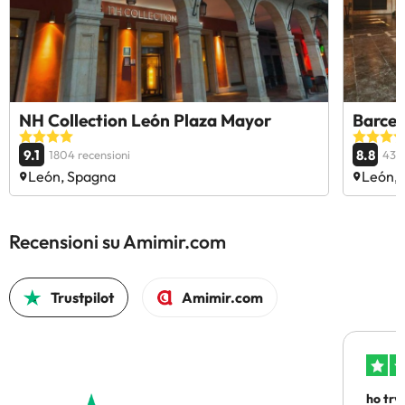
NH Collection León Plaza Mayor
Barcel
9.1
8.8
1804 recensioni
4346
León, Spagna
León,
Recensioni su Amimir.com
Trustpilot
Amimir.com
ho trv