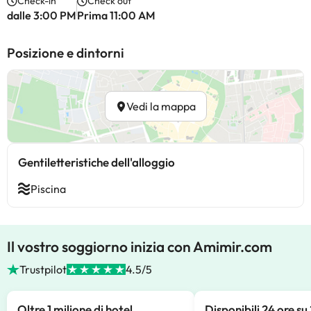
Check-in
Check out
dalle 3:00 PM
Prima 11:00 AM
Posizione e dintorni
Vedi la mappa
Gentiletteristiche dell'alloggio
Piscina
Il vostro soggiorno inizia con Amimir.com
Trustpilot
4.5/5
Oltre 1 milione di hotel
Disponibili 24 ore su