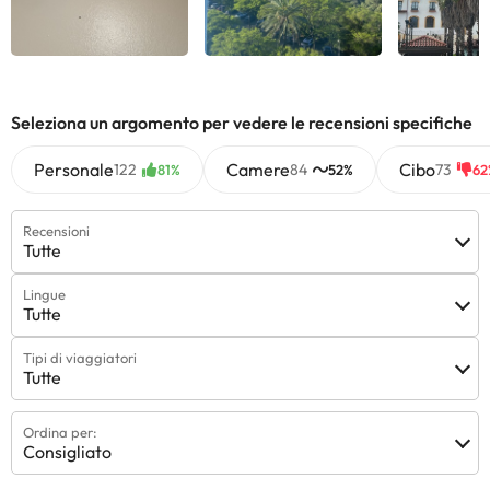
Vedi tutti
Vedi tutti
Vedi 
Seleziona un argomento per vedere le recensioni specifiche
Personale
Camere
Cibo
122
84
73
81%
52%
62
Recensioni
Tutte
Lingue
Tutte
Tipi di viaggiatori
Tutte
Ordina per:
Consigliato