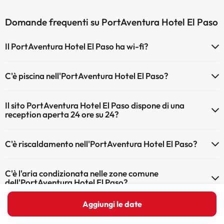
Domande frequenti su PortAventura Hotel El Paso
Il PortAventura Hotel El Paso ha wi-fi?
Il PortAventura Hotel El Paso ha wi-fi gratuita a pagamento.
C'è piscina nell'PortAventura Hotel El Paso?
Il PortAventura Hotel El Paso dispone di Wi-Fi.
Sì, l'hotel ha una piscina (questo servizio può essere a pagamento).
Il sito PortAventura Hotel El Paso dispone di una
Qui potete trovare maggiori informazioni sulla piscina e sulle altri
reception aperta 24 ore su 24?
installazioni.
Sì, l'PortAventura Hotel El Paso ha una reception aperta 24 ore su 24
Piscina all'aperto (stagione estiva)
C'è riscaldamento nell'PortAventura Hotel El Paso?
Sì, l'PortAventura Hotel El Paso dispone di riscaldamento nelle aree
C'è l'aria condizionata nelle zone comune
comuni
dell'PortAventura Hotel El Paso?
Sì, PortAventura Hotel El Paso dispone di aria condizionata nelle
Aggiungi le date
C'è un ristorante nell'PortAventura Hotel El Paso?
aree comuni.