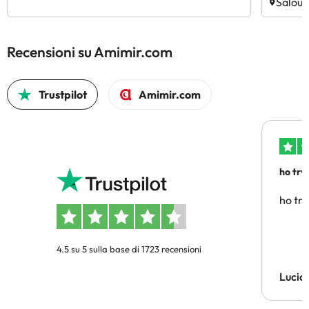
Salou,
Recensioni su Amimir.com
Trustpilot
Amimir.com
ho trv
affidab
ho tro
4.5 su 5 sulla base di 1723 recensioni
Lucia