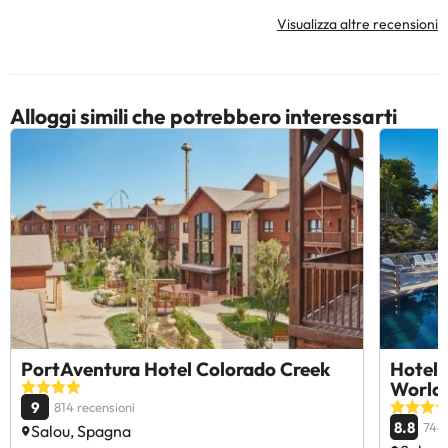
Visualizza altre recensioni
Alloggi simili che potrebbero interessarti
PortAventura Hotel Colorado Creek
Hotel 
World
9
814 recensioni
8.8
746 
Salou, Spagna