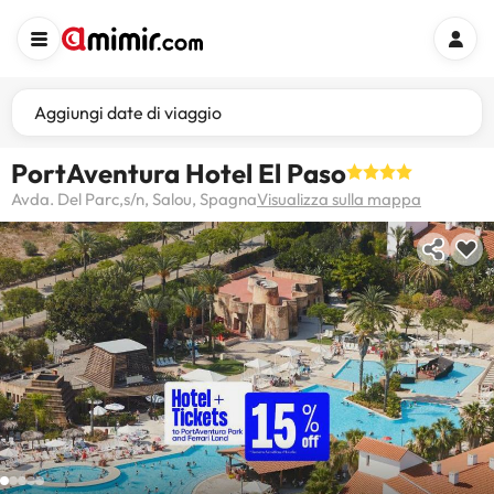
Aggiungi date di viaggio
PortAventura Hotel El Paso
Avda. Del Parc,s/n, Salou, Spagna
Visualizza sulla mappa