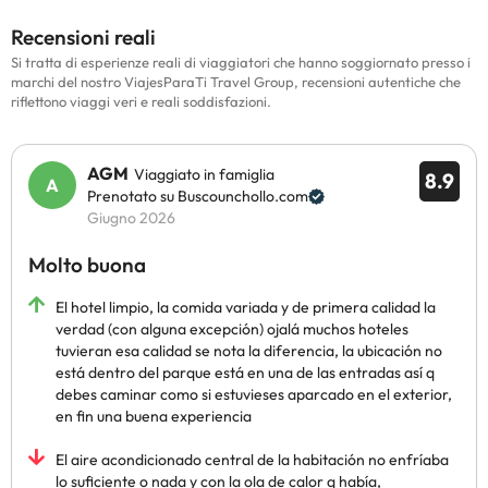
Recensioni reali
Si tratta di esperienze reali di viaggiatori che hanno soggiornato presso i
marchi del nostro ViajesParaTi Travel Group, recensioni autentiche che
riflettono viaggi veri e reali soddisfazioni.
AGM
Viaggiato in famiglia
8.9
Prenotato su Buscounchollo.com
Giugno 2026
Molto buona
El hotel limpio, la comida variada y de primera calidad la
verdad (con alguna excepción) ojalá muchos hoteles
tuvieran esa calidad se nota la diferencia, la ubicación no
está dentro del parque está en una de las entradas así q
debes caminar como si estuvieses aparcado en el exterior,
en fin una buena experiencia
El aire acondicionado central de la habitación no enfríaba
lo suficiente o nada y con la ola de calor q había,