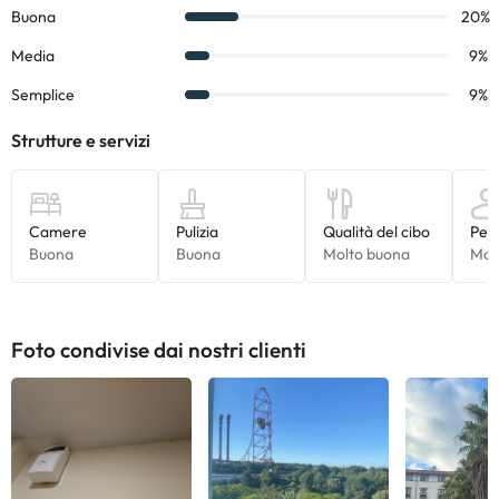
PortAventura.
Prenota ora l'
Hotel El Paso 4*
e goditi un soggiorno fantastico!
Alcuni dei servizi indicati potrebbero essere a pagamento. Puoi
consultare le relative tariffe direttamente presso la struttura.
Tutte le informazioni presenti in questa pagina sono soggette a
modifiche da parte della struttura. Se hai dubbi, contattaci.
Foto condivise dai nostri clienti