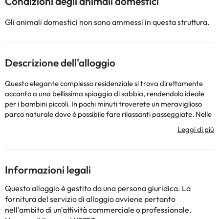
Condizioni degli animali domestici
Gli animali domestici non sono ammessi in questa struttura.
Descrizione dell'alloggio
Questo elegante complesso residenziale si trova direttamente
accanto a una bellissima spiaggia di sabbia, rendendolo ideale
per i bambini piccoli. In pochi minuti troverete un meraviglioso
parco naturale dove è possibile fare rilassanti passeggiate. Nelle
vicinanze è possibile trovare negozi e ristoranti. Nelle vicinanze si
trova un porto (6 chilometri) e una fermata dei mezzi pubblici, da
cui è possibile prendere un autobus per Ca'n Picafort (3,5 km). Il
complesso residenziale è composto da 4 edifici di quattro piani
ciascuno, per un totale di 266 case. È climatizzato e offre un
Informazioni legali
meraviglioso e vasto giardino di 4.300 m², un'elegante hall con
ascensori, una reception aperta 24 ore al giorno, servizio di
Questo alloggio è gestito da una persona giuridica. La
cambio valuta, una caffetteria, un piccolo supermercato, negozi
fornitura del servizio di alloggio avviene pertanto
e un bar. Dispone inoltre di ristorante à la carte per non fumatori,
nell'ambito di un'attività commerciale o professionale.
aria condizionata, caffetteria con TV, sala conferenze, postazione