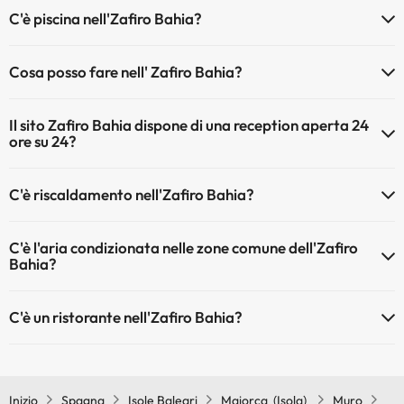
Gli animali non sono ammessi a Zafiro Bahia.
C'è piscina nell'Zafiro Bahia?
Sì, l'hotel ha una piscina (questo servizio può essere a pagamento).
Cosa posso fare nell' Zafiro Bahia?
Qui potete trovare maggiori informazioni sulla piscina e sulle altri
installazioni.
L'Zafiro Bahia offre le seguenti attività (alcune possono essere a
Il sito Zafiro Bahia dispone di una reception aperta 24
pagamento):
Piscina all'aperto (stagione estiva)
ore su 24?
Piscina all'aperto (tutta la stagione)
Massaggiatore
Sì, l'Zafiro Bahia ha una reception aperta 24 ore su 24
C'è riscaldamento nell'Zafiro Bahia?
Sì, l'Zafiro Bahia dispone di riscaldamento nelle aree comuni
C'è l'aria condizionata nelle zone comune dell'Zafiro
Bahia?
Sì, Zafiro Bahia dispone di aria condizionata nelle aree comuni.
C'è un ristorante nell'Zafiro Bahia?
Sì, Zafiro Bahia ha un ristorante.
Inizio
Spagna
Isole Baleari
Maiorca (Isola)
Muro