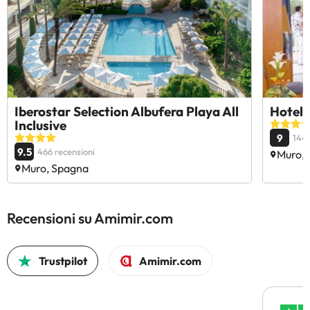
Iberostar Selection Albufera Playa All
Hotel 
Inclusive
9
1444
9.5
466 recensioni
Muro,
Muro, Spagna
Recensioni su Amimir.com
Trustpilot
Amimir.com