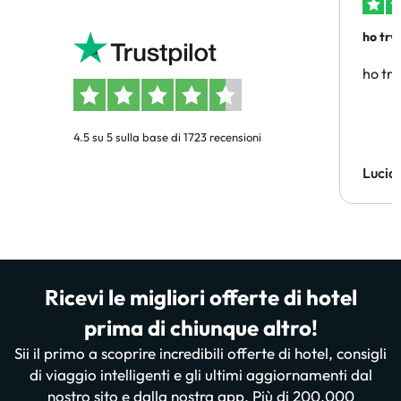
ho trv
affidab
ho tro
4.5 su 5 sulla base di 1723 recensioni
Lucia
Ricevi le migliori offerte di hotel
prima di chiunque altro!
Sii il primo a scoprire incredibili offerte di hotel, consigli
di viaggio intelligenti e gli ultimi aggiornamenti dal
nostro sito e dalla nostra app. Più di 200.000