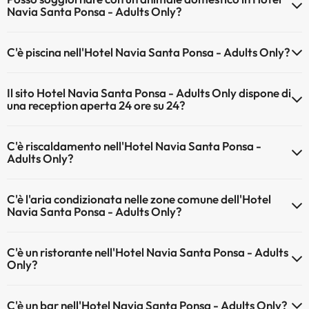
Navia Santa Ponsa - Adults Only?
Gli animali non sono ammessi a Hotel Navia Santa Ponsa - Adults
C'è piscina nell'Hotel Navia Santa Ponsa - Adults Only?
Only.
Sì, l'hotel ha una piscina (questo servizio può essere a pagamento).
Il sito Hotel Navia Santa Ponsa - Adults Only dispone di
Qui potete trovare maggiori informazioni sulla piscina e sulle altri
una reception aperta 24 ore su 24?
installazioni.
Sì, l'Hotel Navia Santa Ponsa - Adults Only ha una reception aperta
Piscina all'aperto (stagione estiva)
C'è riscaldamento nell'Hotel Navia Santa Ponsa -
24 ore su 24
Adults Only?
Sì, l'Hotel Navia Santa Ponsa - Adults Only dispone di riscaldamento
C'è l'aria condizionata nelle zone comune dell'Hotel
nelle aree comuni
Navia Santa Ponsa - Adults Only?
Sì, Hotel Navia Santa Ponsa - Adults Only dispone di aria
C'è un ristorante nell'Hotel Navia Santa Ponsa - Adults
condizionata nelle aree comuni.
Only?
Sì, Hotel Navia Santa Ponsa - Adults Only ha un ristorante.
C'è un bar nell'Hotel Navia Santa Ponsa - Adults Only?