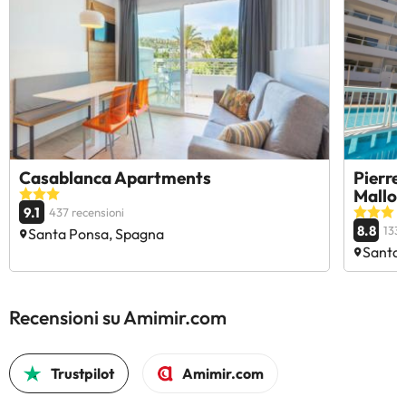
Casablanca Apartments
Pierr
Mallor
9.1
437 recensioni
8.8
1335
Santa Ponsa, Spagna
Santa 
Recensioni su Amimir.com
Trustpilot
Amimir.com