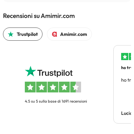
Recensioni su Amimir.com
Trustpilot
Amimir.com
ho trv
affidab
ho tro
4.5 su 5 sulla base di 1691 recensioni
Lucia