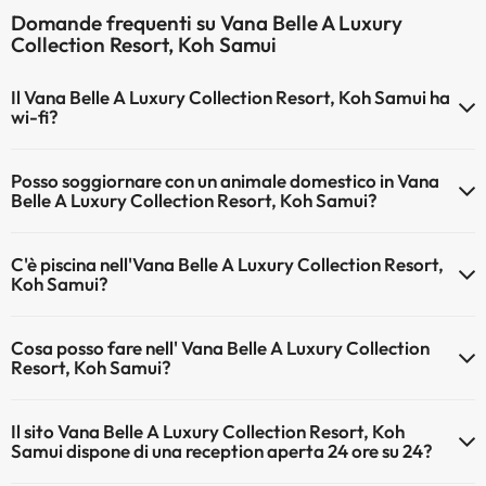
Domande frequenti su Vana Belle A Luxury
Collection Resort, Koh Samui
Il Vana Belle A Luxury Collection Resort, Koh Samui ha
wi-fi?
Il Vana Belle A Luxury Collection Resort, Koh Samui dispone di Wi-Fi.
Posso soggiornare con un animale domestico in Vana
Belle A Luxury Collection Resort, Koh Samui?
Gli animali non sono ammessi a Vana Belle A Luxury Collection
C'è piscina nell'Vana Belle A Luxury Collection Resort,
Resort, Koh Samui.
Koh Samui?
Sì, l'hotel ha una piscina (questo servizio può essere a pagamento).
Cosa posso fare nell' Vana Belle A Luxury Collection
Qui potete trovare maggiori informazioni sulla piscina e sulle altri
Resort, Koh Samui?
installazioni.
L'Vana Belle A Luxury Collection Resort, Koh Samui offre le seguenti
Piscina all'aperto (stagione estiva)
Il sito Vana Belle A Luxury Collection Resort, Koh
attività (alcune possono essere a pagamento):
Piscina all'aperto (tutta la stagione)
Samui dispone di una reception aperta 24 ore su 24?
Massaggiatore