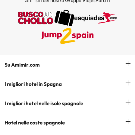
Altri siti del nostro Gruppo ViajesParaTi
Su Amimir.com
Il Nostro Team
I migliori hotel in Spagna
La mia prenotazione
Hotel a Salou
I migliori hotel nelle isole spagnole
Iscrivetevi alla nostra newsletter
Hotel a Benidorm
Opinioni
Hotel a Tenerife
Hotel nelle coste spagnole
Hotel a Cádiz
Hotel a Ibiza