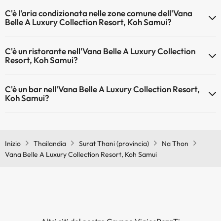
Sì, l'Vana Belle A Luxury Collection Resort, Koh Samui ha una
C'è l'aria condizionata nelle zone comune dell'Vana
reception aperta 24 ore su 24
Belle A Luxury Collection Resort, Koh Samui?
Sì, Vana Belle A Luxury Collection Resort, Koh Samui dispone di aria
C'è un ristorante nell'Vana Belle A Luxury Collection
condizionata nelle aree comuni.
Resort, Koh Samui?
Sì, Vana Belle A Luxury Collection Resort, Koh Samui ha un
C'è un bar nell'Vana Belle A Luxury Collection Resort,
ristorante.
Koh Samui?
Sì, Vana Belle A Luxury Collection Resort, Koh Samui ha un bar.
Inizio
Thailandia
Surat Thani (provincia)
Na Thon
Vana Belle A Luxury Collection Resort, Koh Samui