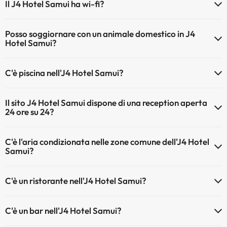
Il J4 Hotel Samui ha wi-fi?
Il J4 Hotel Samui dispone di Wi-Fi.
Posso soggiornare con un animale domestico in J4
Hotel Samui?
Gli animali non sono ammessi a J4 Hotel Samui.
C'è piscina nell'J4 Hotel Samui?
Sì, l'hotel ha una piscina (questo servizio può essere a pagamento).
Il sito J4 Hotel Samui dispone di una reception aperta
Qui potete trovare maggiori informazioni sulla piscina e sulle altri
24 ore su 24?
installazioni.
Sì, l'J4 Hotel Samui ha una reception aperta 24 ore su 24
Piscina all'aperto (stagione estiva)
C'è l'aria condizionata nelle zone comune dell'J4 Hotel
Piscina all'aperto (tutta la stagione)
Samui?
Sì, J4 Hotel Samui dispone di aria condizionata nelle aree comuni.
C'è un ristorante nell'J4 Hotel Samui?
Sì, J4 Hotel Samui ha un ristorante.
C'è un bar nell'J4 Hotel Samui?