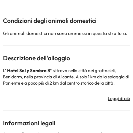
Condizioni degli animali domestici
Gli animali domestici non sono ammessi in questa struttura.
Descrizione dell'alloggio
L'
Hotel Sol y Sombra 3*
si trova nella città dei grattacieli,
Benidorm, nella provincia di Alicante. A solo 1 km dalla spiaggia di
Poniente e a poco più di 2 km dal centro storico della città.
La struttura dispone di reception 24 ore su 24, wifi gratuito, aria
condizionata e riscaldamento, ristorante, bar-caffetteria,
parcheggio interno (a pagamento).
Nella stagione estiva, è possibile nuotare nella piscina all'aperto e
prendere il sole nell'area del giardino e nella terrazza solarium
Informazioni legali
con lettini, fantastica!