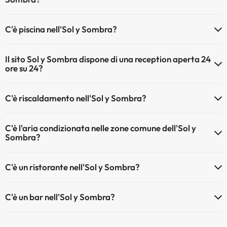
Gli animali non sono ammessi a Sol y Sombra.
C'è piscina nell'Sol y Sombra?
Sì, l'hotel ha una piscina (questo servizio può essere a pagamento).
Il sito Sol y Sombra dispone di una reception aperta 24
Qui potete trovare maggiori informazioni sulla piscina e sulle altri
ore su 24?
installazioni.
Sì, l'Sol y Sombra ha una reception aperta 24 ore su 24
Piscina all'aperto (stagione estiva)
C'è riscaldamento nell'Sol y Sombra?
Piscina all'aperto (tutta la stagione)
Sì, l'Sol y Sombra dispone di riscaldamento nelle aree comuni
C'è l'aria condizionata nelle zone comune dell'Sol y
Sombra?
Sì, Sol y Sombra dispone di aria condizionata nelle aree comuni.
C'è un ristorante nell'Sol y Sombra?
Sì, Sol y Sombra ha un ristorante.
C'è un bar nell'Sol y Sombra?
Sì, Sol y Sombra ha un bar.