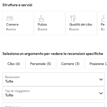
Alcuni dei servizi indicati potrebbero essere a pagamento. Puoi
consultare le relative tariffe direttamente presso la struttura.
Tutte le informazioni presenti in questa pagina sono soggette a
modifiche da parte della struttura. Se hai dubbi, contattaci.
Seleziona un argomento per vedere le recensioni specifiche
Cibo
(6)
Personale
(5)
Camere
(3)
Posizione
(
Recensioni
Tutte
Tipi di viaggiatori
Tutte