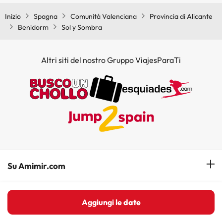
Inizio
Spagna
Comunità Valenciana
Provincia di Alicante
Benidorm
Sol y Sombra
Altri siti del nostro Gruppo ViajesParaTi
Su Amimir.com
Il Nostro Team
I migliori hotel in Spagna
Aggiungi le date
La mia prenotazione