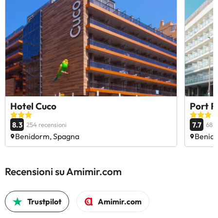
Hotel Cuco
Port F
8.3
7.7
254 recensioni
6866
Benidorm, Spagna
Benid
Recensioni su Amimir.com
Trustpilot
Amimir.com