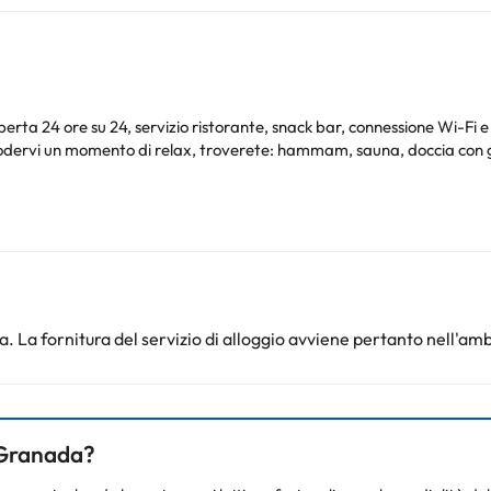
rta 24 ore su 24, servizio ristorante, snack bar, connessione Wi-Fi e
odervi un momento di relax, troverete: hammam, sauna, doccia con ge
aria condizionata, cassaforte, telefono, connessione Wi-Fi e bagno co
 a soli 1,3 km di distanza o fare una passeggiata nel centro storico, ol
un soggiorno nel sud della Spagna.
. La fornitura del servizio di alloggio avviene pertanto nell'amb
nto. Puoi consultare le relative tariffe direttamente presso la strutt
e hai dubbi, contattaci.
a Granada?