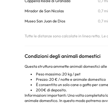
Cappella Reale di Granada
0,7 m
Mirador de San Nicolas
0,7 m
Museo San Juan de Dios
0,7 m
Tutte le distanze sono calcolate in linea retta. Le
Condizioni degli animali domestici
Questa struttura ammette animali domestici alle 
Peso massimo: 20 kg / pet
Prezzo: 20 € / notte e animale domestico
È consentito un solo cane o gatto per cam
200€ di deposito.
Informazioni importanti: Una volta completata la
animale domestico. In questo modo potremo avvisare