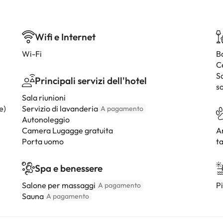
Wifi e Internet
Wi-Fi
B
C
S
Principali servizi dell'hotel
so
Sala riunioni
e)
Servizio di lavanderia
A pagamento
Autonoleggio
Camera Lugagge gratuita
A
Porta uomo
ta
Spa e benessere
Salone per massaggi
Pi
A pagamento
Sauna
A pagamento