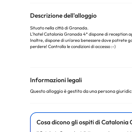
Descrizione dell'alloggio
Situato nella città di Granada.
L'hotel Catalonia Granada 4* dispone di reception ape
Inoltre, dispone di un'area benessere dove potrete g
perdere! Controlla le condizioni di accesso :-)
Le camere sono dotate di televisione, riscaldamento, 
Approfitta del tuo soggiorno per visitare la Cattedrale
zona.
Prenota ora all'hotel Catalonia Granada 4* e goditi 
Informazioni legali
Questo alloggio è gestito da una persona giuridica
Alcuni dei servizi indicati potrebbero essere a pagame
sono soggette a modifiche da parte della struttura. S
Cosa dicono gli ospiti di Cataloni