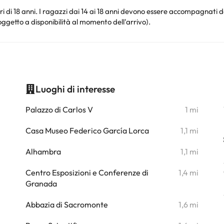
i di 18 anni. I ragazzi dai 14 ai 18 anni devono essere accompagnati d
oggetto a disponibilità al momento dell'arrivo).
Luoghi di interesse
i
Palazzo di Carlos V
1 mi
i
Casa Museo Federico García Lorca
1,1 mi
i
Alhambra
1,1 mi
i
Centro Esposizioni e Conferenze di
1,4 mi
Granada
i
Abbazia di Sacromonte
1,6 mi