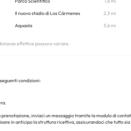
i
Parco Scientifico
1,6 mi
i
Il nuovo stadio di Los Cármenes
2,3 mi
i
Aquaola
3,6 mi
 distanze effettive possono variare.
seguenti condizioni:
era.
 prenotazione, inviaci un messaggio tramite la modulo di contat
 in anticipo la struttura ricettiva, assicurandoci che tutto sia 