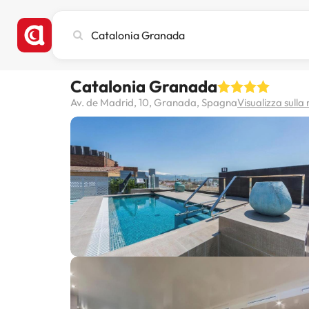
Cerca
città,
hotel
o
Catalonia Granada
destinazione
Av. de Madrid, 10, Granada, Spagna
Visualizza sull