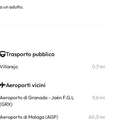
a un adulto.
Trasporto pubblico
Villarejo
0,7 mi
Aeroporti vicini
Aeroporto di Granada - Jaén F.G.L
9,6 mi
(GRX)
Aeroporto di Malaga (AGP)
60,3 mi