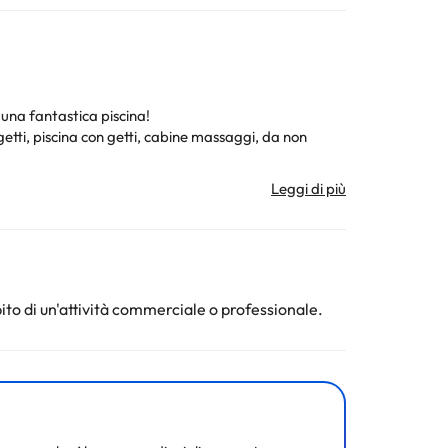
 una fantastica piscina!
tti, piscina con getti, cabine massaggi, da non
n doccia o vasca, asciugacapelli e servizi.
tre a visitare i diversi luoghi più emblematici della
ito di un'attività commerciale o professionale.
ura. Tutte le informazioni presenti in questa pagina