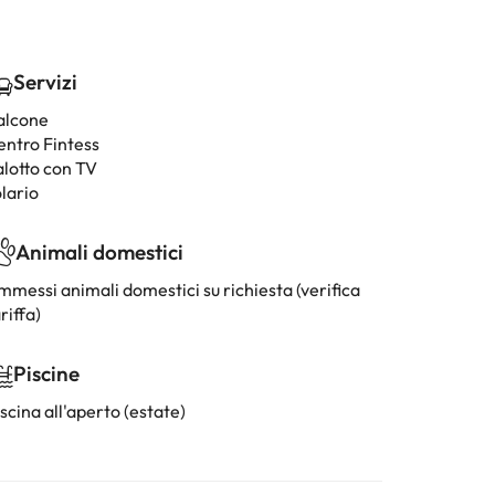
Servizi
alcone
entro Fintess
alotto con TV
lario
Animali domestici
mmessi animali domestici su richiesta (verifica
riffa)
Piscine
scina all'aperto (estate)