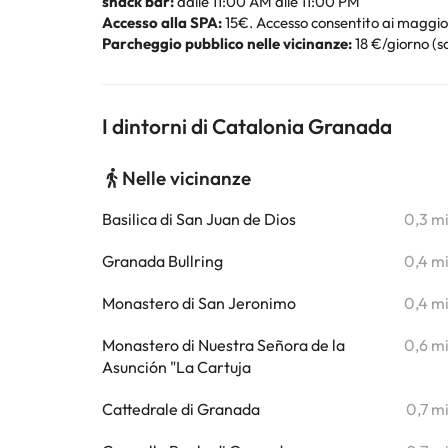
snack bar:
dalle 11:00 AM alle 11:00 PM
Accesso alla SPA:
15€. Accesso consentito ai maggior
Parcheggio pubblico nelle vicinanze:
18 €/giorno (s
I dintorni di Catalonia Granada
Nelle vicinanze
Basilica di San Juan de Dios
0,3 m
Granada Bullring
0,4 m
Monastero di San Jeronimo
0,4 m
Monastero di Nuestra Señora de la
0,6 m
Asunción "La Cartuja
Cattedrale di Granada
0,7 m