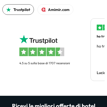
Trustpilot
Amimir.com
ho trv
affidab
ho tro
4.5 su 5 sulla base di 1707 recensioni
Lucia
Ricevi le migliori offerte di hotel