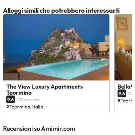
Alloggi simili che potrebbero interessarti
The View Luxury Apartments
BellaV
Taormina
9.6
276 
9.6
422 recensioni
Taormi
Taormina, Italia
Recensioni su Amimir.com