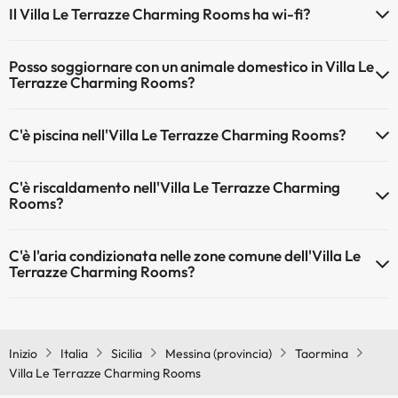
Il Villa Le Terrazze Charming Rooms ha wi-fi?
Il Villa Le Terrazze Charming Rooms dispone di Wi-Fi.
Posso soggiornare con un animale domestico in Villa Le
Terrazze Charming Rooms?
Gli animali non sono ammessi a Villa Le Terrazze Charming Rooms.
C'è piscina nell'Villa Le Terrazze Charming Rooms?
Sì, l'hotel ha una piscina (questo servizio può essere a pagamento).
C'è riscaldamento nell'Villa Le Terrazze Charming
Qui potete trovare maggiori informazioni sulla piscina e sulle altri
Rooms?
installazioni.
Sì, l'Villa Le Terrazze Charming Rooms dispone di riscaldamento
Piscina all'aperto (stagione estiva)
C'è l'aria condizionata nelle zone comune dell'Villa Le
nelle aree comuni
Terrazze Charming Rooms?
Sì, Villa Le Terrazze Charming Rooms dispone di aria condizionata
nelle aree comuni.
Inizio
Italia
Sicilia
Messina (provincia)
Taormina
Villa Le Terrazze Charming Rooms